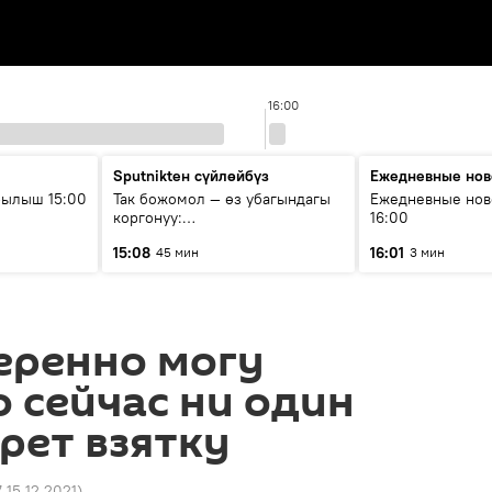
16:00
Sputnikteн сүйлөйбүз
Ежедневные нов
рылыш 15:00
Так божомол — өз убагындагы
Ежедневные нов
коргонуу:
16:00
гидрометеорологиялык кызмат
15:08
16:01
45 мин
3 мин
кантип өркүндөтүлүүдө
еренно могу
о сейчас ни один
ерет взятку
7 15.12.2021
)