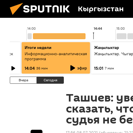
Кыргызстан
14:00
14:44
15:00
Итоги недели
Жаңылыктар
Выпуск
Информационно-аналитическая
Жаңылыктар. Чыга
программа
эфир
14:04
15:01
36 мин
7 мин
Вчера
Сегодня
Ташиев: ув
сказать, чт
судья не б
17:56 08.07.2021
(обновлено:
21:2