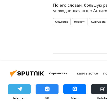
По его словам, большую р
упраздненная ныне Антик
Общество
Новости
Кыргызста
Кыргызстан
КЫРГЫЗСТАН
П
Telegram
VK
Макс
Rutub