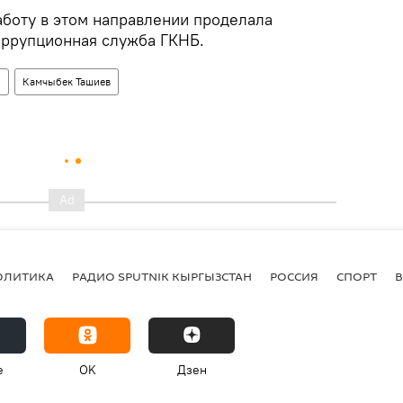
аботу в этом направлении проделала
оррупционная служба ГКНБ.
н
Камчыбек Ташиев
ОЛИТИКА
РАДИО SPUTNIK КЫРГЫЗСТАН
РОССИЯ
СПОРТ
e
OK
Дзен