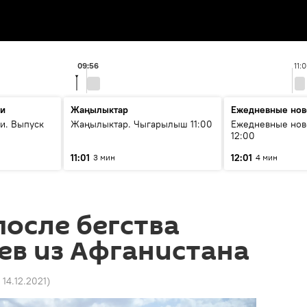
09:56
11:
ти
Жаңылыктар
Ежедневные нов
и. Выпуск
Жаңылыктар. Чыгарылыш 11:00
Ежедневные нов
12:00
11:01
12:01
3 мин
4 мин
после бегства
ев из Афганистана
 14.12.2021
)