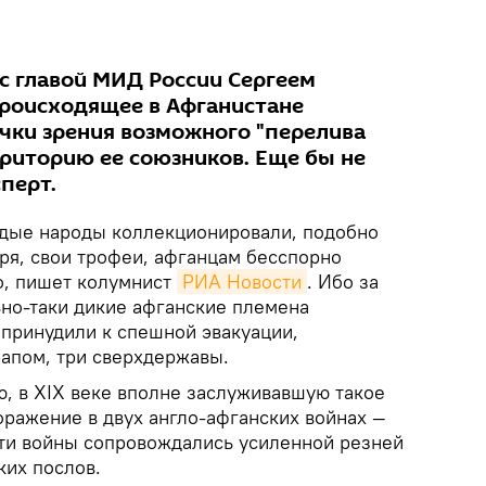
 с главой МИД России Сергеем
происходящее в Афганистане
очки зрения возможного "перелива
рриторию ее союзников. Еще бы не
перт.
рдые народы коллекционировали, подобно
ря, свои трофеи, афганцам бесспорно
о, пишет колумнист
РИА Новости
. Ибо за
ьно-таки дикие афганские племена
 принудили к спешной эвакуации,
апом, три сверхдержавы.
ю, в XIX веке вполне заслуживавшую такое
оражение в двух англо-афганских войнах —
 Эти войны сопровождались усиленной резней
ких послов.