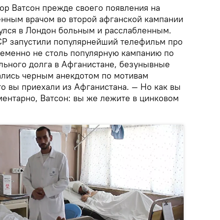
тор Ватсон прежде своего появления на
оенным врачом во второй афганской кампании
нулся в Лондон больным и расслабленным.
СССР запустили популярнейший телефильм про
ременно не столь популярную кампанию по
ьного долга в Афганистане, безунывные
ались черным анекдотом по мотивам
что вы приехали из Афганистана. — Но как вы
ментарно, Ватсон: вы же лежите в цинковом