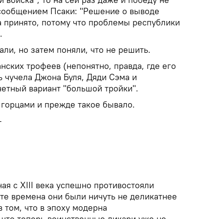
сообщением Псаки: "Решение о выводе
 принято, потому что проблемы республики
.
ли, но затем поняли, что не решить.
анских трофеев (непонятно, правда, где его
 чучела Джона Буля, Дяди Сэма и
четный вариант "большой тройки".
 горцами и прежде такое бывало.
—
я с XIII века успешно противостояли
в те времена они были ничуть не деликатнее
в том, что в эпоху модерна
 что теперь воинственные дикари уже не