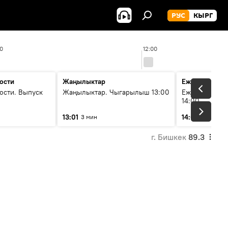
РУС
КЫРГ
00
12:00
ости
Жаңылыктар
Ежедневные 
ости. Выпуск
Жаңылыктар. Чыгарылыш 13:00
Ежедневные н
14:00
13:01
14:01
3 мин
3 мин
г. Бишкек
89.3