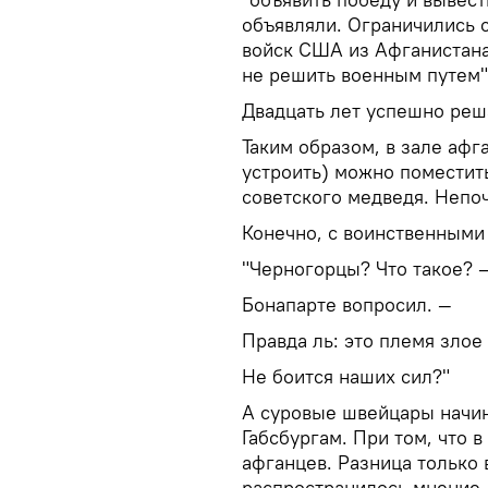
объявляли. Ограничились 
войск США из Афганистана
не решить военным путем"
Двадцать лет успешно реша
Таким образом, в зале афг
устроить) можно поместить
советского медведя. Непо
Конечно, с воинственными
"Черногорцы? Что такое? 
Бонапарте вопросил. —
Правда ль: это племя злое
Не боится наших сил?"
А суровые швейцары начина
Габсбургам. При том, что 
афганцев. Разница только 
распространилось мнение,