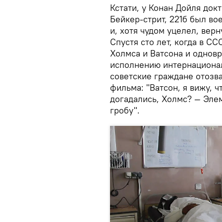
Кстати, у Конан Дойля док
Бейкер-стрит, 221б был в
и, хотя чудом уцелел, вер
Спустя сто лет, когда в 
Холмса и Ватсона и однов
исполнению интернационал
советские граждане отозв
фильма: "Ватсон, я вижу, 
догадались, Холмс? — Эле
гробу".