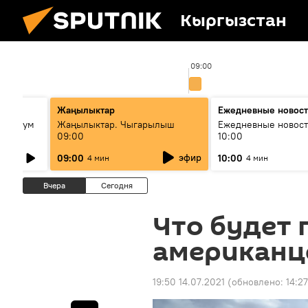
Кыргызстан
00
09:00
лько
Жаңылыктар
Ежедневные новос
кий бум
Жаңылыктар. Чыгарылыш
Ежедневные новост
09:00
10:00
му и как
эфир
09:00
10:00
4 мин
4 мин
Вчера
Сегодня
Что будет 
американц
19:50 14.07.2021
(обновлено:
14:27