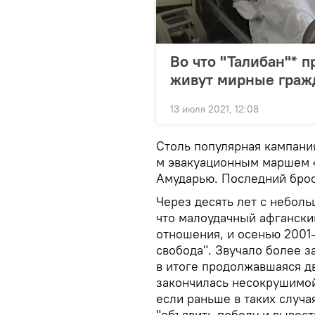
Во что "Талибан"* п
живут мирные граж
13 июля 2021, 12:08
Столь популярная кампания
м эвакуационным маршем 4
Амударью. Последний брос
Через десять лет с небо
что малоудачный афгански
отношения, и осенью 2001
свобода". Звучало более з
в итоге продолжавшаяся д
закончилась несокрушимой
если раньше в таких случ
"объявить победу и вывести