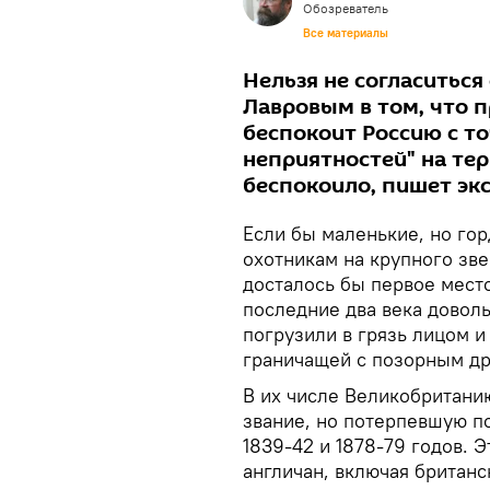
Обозреватель
Все материалы
Нельзя не согласиться
Лавровым в том, что 
беспокоит Россию с т
неприятностей" на те
беспокоило, пишет экс
Если бы маленькие, но го
охотникам на крупного зве
досталось бы первое мест
последние два века довол
погрузили в грязь лицом и
граничащей с позорным др
В их числе Великобритани
звание, но потерпевшую п
1839-42 и 1878-79 годов.
англичан, включая британс