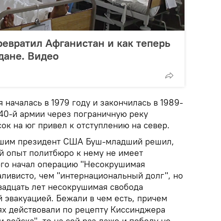
ревратил Афганистан и как теперь
дане. Видео
 началась в 1979 году и закончилась в 1989-
0-й армии через пограничную реку
ок на юг привел к отступлению на север.
льшим президент США Буш-младший решил,
й опыт политбюро к нему не имеет
-го начал операцию "Несокрушимая
аливисто, чем "интернациональный долг", но
вадцать лет несокрушимая свобода
 эвакуацией. Бежали в чем есть, причем
аях действовали по рецепту Киссинджера
 войска", то на сей раз даже и победу не