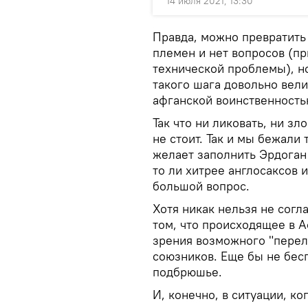
14 июля 2021, 13:30
Правда, можно превратить
племен и нет вопросов (пр
технической проблемы), н
такого шага довольно вели
афганской воинственность
Так что ни ликовать, ни з
не стоит. Так и мы бежали 
желает заполнить Эрдоган 
то ли хитрее англосаксов и
большой вопрос.
Хотя никак нельзя не сог
том, что происходящее в 
зрения возможного "перел
союзников. Еще бы не бес
подбрюшье.
И, конечно, в ситуации, к