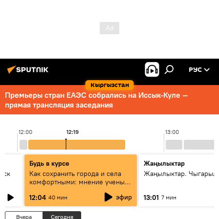
РУС
Кыргызстан
Премьеры стран ЕАЭС собрались на Иссык-Куле —
прямая трансляция заседания
12:00
12:19
13:00
Будь в курсе
Жаңылыктар
уск
Как сохранить города и села
Жаңылыктар. Чыгарыл
комфортными: мнение ученых
Евразии
эфир
12:04
13:01
40 мин
7 мин
Вчера
Сегодня