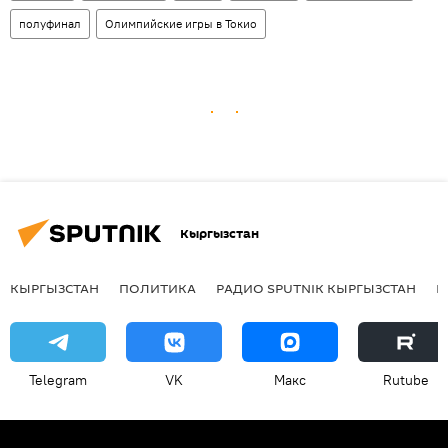
полуфинал
Олимпийские игры в Токио
Кыргызстан
КЫРГЫЗСТАН
ПОЛИТИКА
РАДИО SPUTNIK КЫРГЫЗСТАН
Р
Telegram
VK
Макс
Rutube