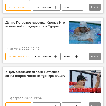
Денис Петрашов
Кыргызстан
золото
Еще
2
плавание
Игры исламской солидарности
Денис Петрашов завоевал бронзу Игр
исламской солидарности в Турции
14 августа 2022, 10:49
Денис Петрашов
Кыргызстан
спорт
Еще
3
Игры исламской солидарности
бронза
победа
Кыргызстанский пловец Петрашов
занял второе место на турнире в США
22 февраля 2022, 18:54
Денис Петрашов
Кыргызстан
спорт
Еще
4