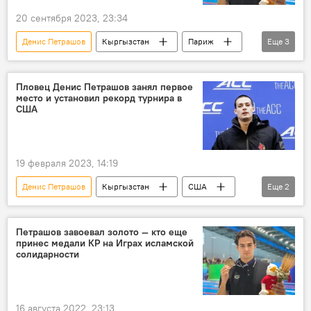
20 сентября 2023, 23:34
Денис Петрашов
Кыргызстан
Париж
Еще
3
Олимпиада
лицензия
Олимпийские игры — 2024
Пловец Денис Петрашов занял первое
место и установил рекорд турнира в
США
19 февраля 2023, 14:19
Денис Петрашов
Кыргызстан
США
Еще
2
рекорд
турнир
Петрашов завоевал золото — кто еще
принес медали КР на Играх исламской
солидарности
16 августа 2022, 23:13