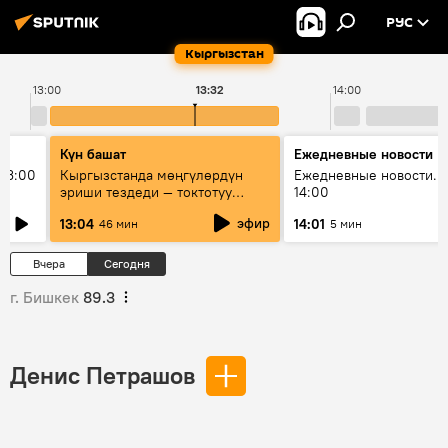
РУС
Кыргызстан
13:00
13:32
14:00
Күн башат
Ежедневные новости
13:00
Кыргызстанда мөңгүлөрдүн
Ежедневные новости. 
эриши тездеди — токтотуу
14:00
мүмкүн эмеспи?
эфир
13:04
14:01
46 мин
5 мин
Вчера
Сегодня
г. Бишкек
89.3
Денис Петрашов