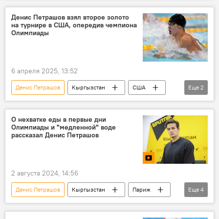
Денис Петрашов взял второе золото
на турнире в США, опередив чемпиона
Олимпиады
6 апреля 2025, 13:52
Денис Петрашов
Кыргызстан
США
Еще
2
турнир
плавание
О нехватке еды в первые дни
Олимпиады и "медленной" воде
рассказал Денис Петрашов
2 августа 2024, 14:56
Денис Петрашов
Кыргызстан
Париж
Еще
4
Олимпиада
плавание
Олимпийские игры — 2024
спорт