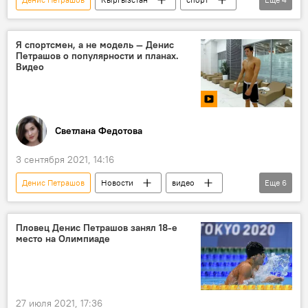
США
пловец
турнир
место
Я спортсмен, а не модель — Денис
Петрашов о популярности и планах.
Видео
Светлана Федотова
3 сентября 2021, 14:16
Денис Петрашов
Новости
видео
Еще
6
Мультимедиа
Общество
Кыргызстан
спорт
плавание
Пловец Денис Петрашов занял 18-е
место на Олимпиаде
ДТП
27 июля 2021, 17:36