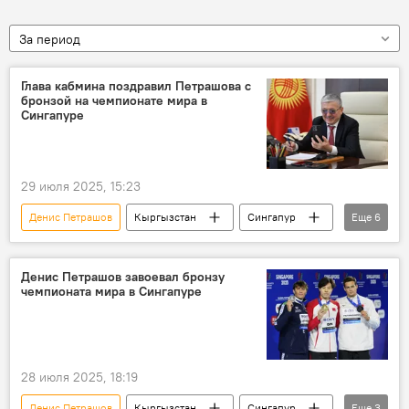
За период
Глава кабмина поздравил Петрашова с
бронзой на чемпионате мира в
Сингапуре
29 июля 2025, 15:23
Денис Петрашов
Кыргызстан
Сингапур
Еще
6
чемпионат мира
бронза
победа
кабинет министров
Адылбек Касымалиев
Денис Петрашов завоевал бронзу
чемпионата мира в Сингапуре
фото
28 июля 2025, 18:19
Денис Петрашов
Кыргызстан
Сингапур
Еще
3