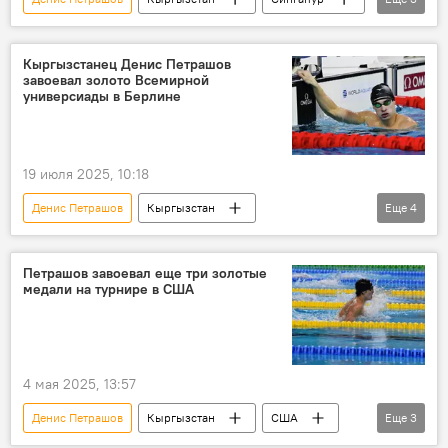
плавание
чемпионат мира
спорт
Кыргызстанец Денис Петрашов
завоевал золото Всемирной
универсиады в Берлине
19 июля 2025, 10:18
Денис Петрашов
Кыргызстан
Еще
4
универсиада
золото
плавание
спорт
Петрашов завоевал еще три золотые
медали на турнире в США
4 мая 2025, 13:57
Денис Петрашов
Кыргызстан
США
Еще
3
плавание
медали
соревнования