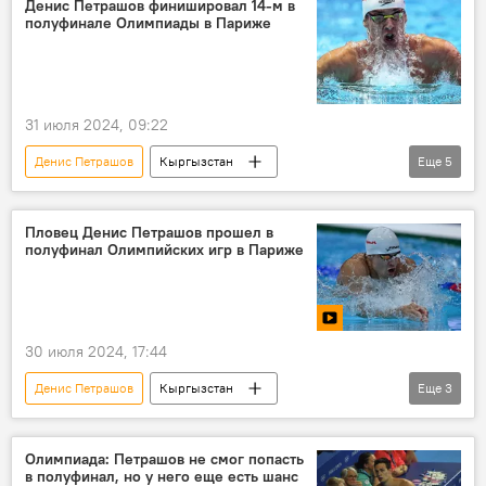
Денис Петрашов финишировал 14-м в
полуфинале Олимпиады в Париже
31 июля 2024, 09:22
Денис Петрашов
Кыргызстан
Еще
5
полуфинал
Олимпиада
Париж
Олимпийские игры — 2024
спорт
Пловец Денис Петрашов прошел в
полуфинал Олимпийских игр в Париже
плавание
30 июля 2024, 17:44
Денис Петрашов
Кыргызстан
Еще
3
Олимпиада
плавание
полуфинал
Олимпийские игры — 2024
Олимпиада: Петрашов не смог попасть
в полуфинал, но у него еще есть шанс