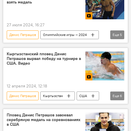
взять медаль
27 июля 2024, 16:27
Денис Петрашов
Олимпийские игры — 2024
Еще
5
плавание
Олимпиада
спорт
Кыргызстан
В мире
Кыргызстанский пловец Денис
Петрашов вырвал победу на турнире в
США. Видео
12 апреля 2024, 12:18
Денис Петрашов
Кыргызстан
США
Еще
6
спорт
плавание
турнир
золото
медаль
видео
Пловец Денис Петрашов завоевал
серебряную медаль на соревнованиях
в США