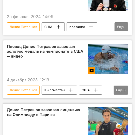
25 февраля 2024, 14:09
Денис Петрашов
США
плавание
Еще
1
соревнования
Пловец Денис Петрашов завоевал
золотую медаль на чемпионате в США
— видео
4 декабря 2023, 12:13
Денис Петрашов
Кыргызстан
США
Еще
3
золото
плавание
чемпионат
Денис Петрашов завоевал лицензию
на Олимпиаду в Париже