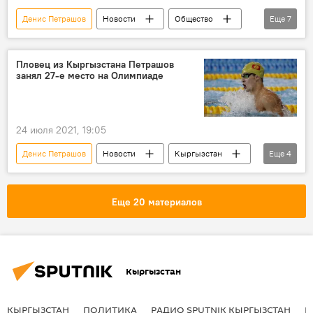
Денис Петрашов
Новости
Общество
Еще
7
Кыргызстан
Азия
В мире
спорт
плавание
Олимпиада
Пловец из Кыргызстана Петрашов
занял 27-е место на Олимпиаде
Олимпийские игры в Токио
24 июля 2021, 19:05
Денис Петрашов
Новости
Кыргызстан
Еще
4
спорт
плавание
полуфинал
Олимпийские игры в Токио
Еще 20 материалов
Кыргызстан
КЫРГЫЗСТАН
ПОЛИТИКА
РАДИО SPUTNIK КЫРГЫЗСТАН
Р