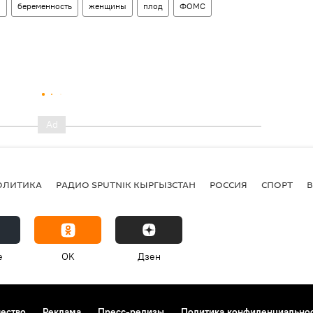
н
беременность
женщины
плод
ФОМС
ОЛИТИКА
РАДИО SPUTNIK КЫРГЫЗСТАН
РОССИЯ
СПОРТ
e
OK
Дзен
чество
Реклама
Пресс-релизы
Политика конфиденциально