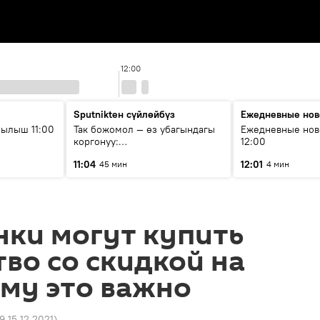
12:00
Sputnikteн сүйлөйбүз
Ежедневные нов
ылыш 11:00
Так божомол — өз убагындагы
Ежедневные нов
коргонуу:
12:00
гидрометеорологиялык кызмат
11:04
12:01
45 мин
4 мин
кантип өркүндөтүлүүдө
нки могут купить
тво со скидкой на
му это важно
9 15.12.2021
)