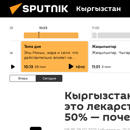
Кыргызстан
10:00
10:23
11:00
Тема дня
Жаңылыктар
Выпуск
Эль-Ниньо, жара и сели: что
Жаңылыктар. Чыгар
действительно влияет на
погоду в Кыргызстане
эфир
10:13
11:01
38 мин
3 мин
Вчера
Сегодня
Кыргызста
это лекарс
50% — поче
08:35 29.07.2021
(обновлено:
21:2