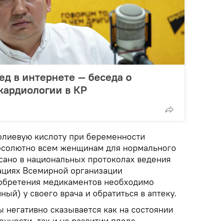
ед в интернете — беседа о
кардиологии в КР
олиевую кислоту при беременности
бсолютно всем женщинам для нормального
исано в национальных протоколах ведения
ациях Всемирной организации
иобретения медикаментов необходимо
ный) у своего врача и обратиться в аптеку.
 негативно сказывается как на состоянии
ности, так и на развитии плода.