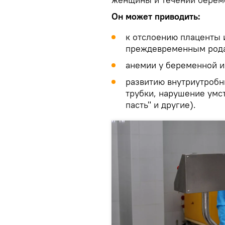
Он может приводить:
к отслоению плаценты
преждевременным род
анемии у беременной и
развитию внутриутробн
трубки, нарушение умст
пасть" и другие).