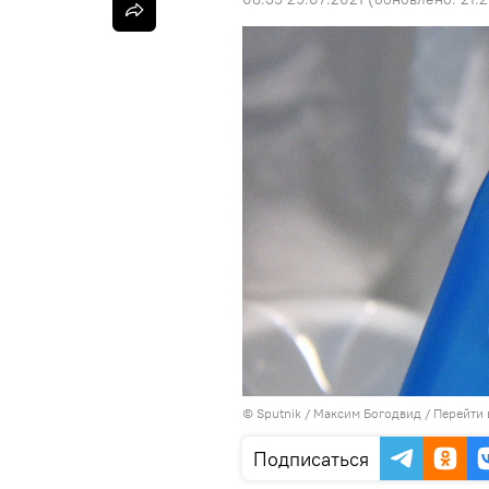
©
Sputnik
/ Максим Богодвид
/
Перейти 
Подписаться