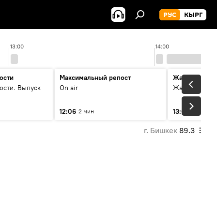
РУС
КЫРГ
13:00
14:00
ости
Максимальный репост
Жаңылыктар
ости. Выпуск
On air
Жаңылыктар.
12:06
13:01
2 мин
3 мин
г. Бишкек
89.3