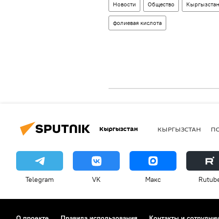
Новости
Общество
Кыргызста
фолиевая кислота
Кыргызстан
КЫРГЫЗСТАН
П
Telegram
VK
Макс
Rutub
О проекте
Правила использования
Контакты и сотрудни