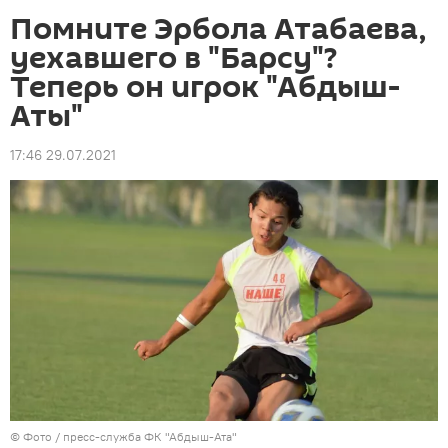
Помните Эрбола Атабаева,
уехавшего в "Барсу"?
Теперь он игрок "Абдыш-
Аты"
17:46 29.07.2021
© Фото / пресс-служба ФК "Абдыш-Ата"