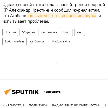
Однако весной этого года главный тренер сборной
КР Александр Крестинин сообщил журналистам,
что Атабаев
не выступает за испанские клубы
и
испытывает проблемы.
Новости
Общество
Кыргызстан
спорт
Кант
Эрбол Атабаев
футболист
ФК Абдыш-Ата
Кыргызстан
КЫРГЫЗСТАН
ПОЛИТИКА
РАДИО SPUTNIK КЫРГЫЗСТАН
Р