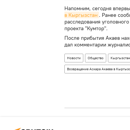
Напомним, сегодня впервы
в Кыргызстан
. Ранее сооб
расследования уголовного
проекта "Кумтор".
После прибытия Акаев нах
дал комментарии журналис
Новости
Общество
Кыргызста
Возвращение Аскара Акаева в Кыргыз