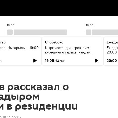
18:00
19:00
тар
Спортбокс
Ежедн
ар. Чыгарылыш 19:00
Кыргызстандын грек-рим
Ежедн
күрөшүнүн тарыхы кандай
20:00
башталган?
19:05
20:00
н
42 мин
в рассказал о
Садыром
 в резиденции
9 15.12.2021
)