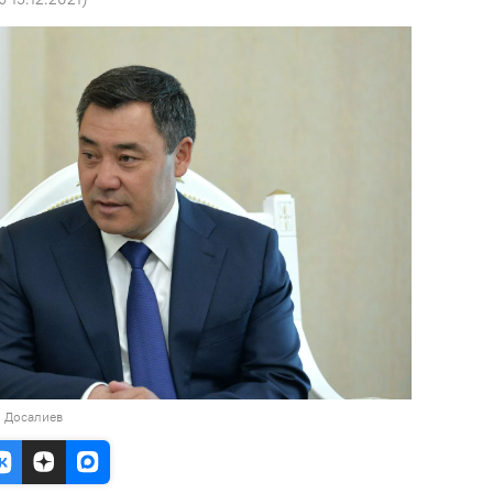
н Досалиев