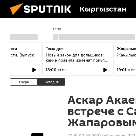
Кыргызстан
17:00
 новости
Тема дня
Жаңылык
новости. Выпуск
Новый закон для дольщиков:
Жаңылыкт
какие правила изменят покупку
квартир
18:06
19:01
41 мин
4 ми
Вчера
Сегодня
Аскар Акае
встрече с 
Жапаровым
20:41 02.08.2021
(обновлено:
21:2