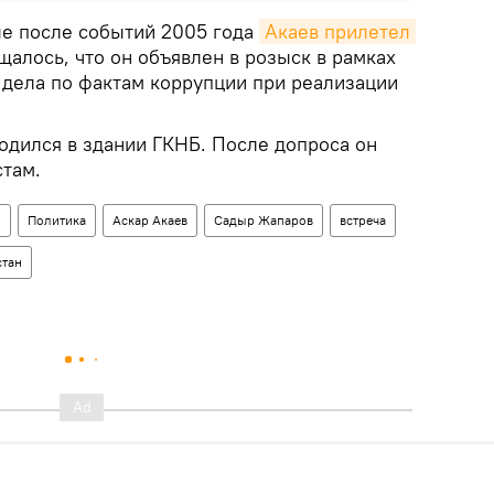
е после событий 2005 года
Акаев прилетел 
щалось, что он объявлен в розыск в рамках
 дела по фактам коррупции при реализации
одился в здании ГКНБ. После допроса он
там.
н
Политика
Аскар Акаев
Садыр Жапаров
встреча
стан