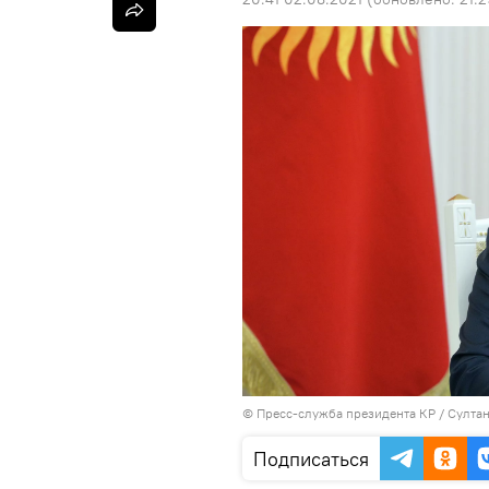
©
Пресс-служба президента КР / Султа
Подписаться