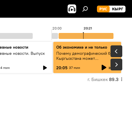
РУС
КЫРГ
20:00
20:21
евные новости
Об экономике и не только
евные новости. Выпуск
Почему демографический бум
Кыргызстана может
превратиться в проблему и как
эфир
20:05
4 мин
37 мин
этого избежать
г. Бишкек
89.3