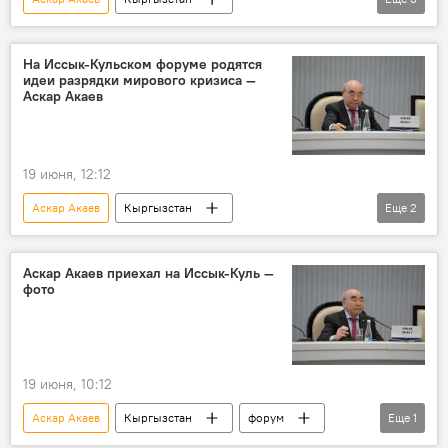
Садыр Жапаров
мандат
срок
президент
На Иссык-Кульском форуме родятся
идеи разрядки мирового кризиса —
Аскар Акаев
19 июня, 12:12
Аскар Акаев
Кыргызстан
Еще
2
Международный Иссык-Кульский форум
кризис
Аскар Акаев приехал на Иссык-Куль —
фото
19 июня, 10:12
Аскар Акаев
Кыргызстан
форум
Еще
1
Иссык-Куль