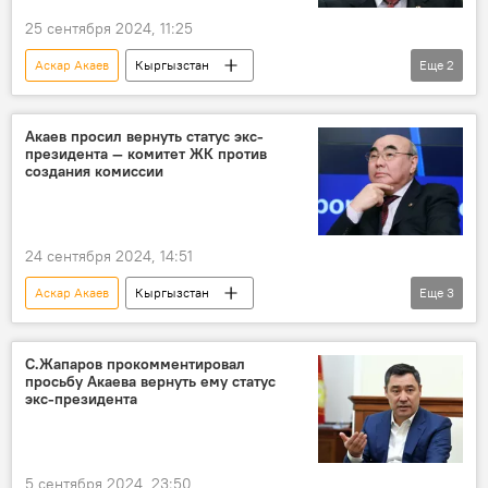
25 сентября 2024, 11:25
Аскар Акаев
Кыргызстан
Еще
2
Жогорку Кенеш
экс-президент
статус
Акаев просил вернуть статус экс-
президента — комитет ЖК против
создания комиссии
24 сентября 2024, 14:51
Аскар Акаев
Кыргызстан
Еще
3
Жогорку Кенеш
экс-президент
статус
комитет
С.Жапаров прокомментировал
просьбу Акаева вернуть ему статус
экс-президента
5 сентября 2024, 23:50