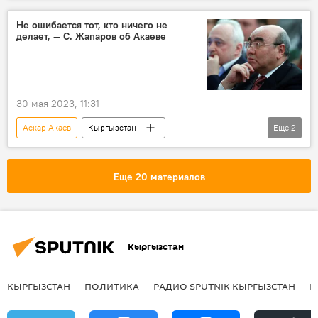
видео
Не ошибается тот, кто ничего не
делает, — С. Жапаров об Акаеве
30 мая 2023, 11:31
Аскар Акаев
Кыргызстан
Еще
2
Садыр Жапаров
Мнение
интервью
Еще 20 материалов
Кыргызстан
КЫРГЫЗСТАН
ПОЛИТИКА
РАДИО SPUTNIK КЫРГЫЗСТАН
Р