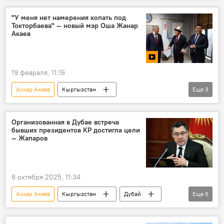
"У меня нет намерения копать под
Токторбаева" — новый мэр Оша Жанар
Акаев
19 февраля, 11:16
Аскар Акаев
Кыргызстан
Еще
3
Женишбек Токторбаев
мэр
Ош
Организованная в Дубае встреча
бывших президентов КР достигла цели
— Жапаров
8 октября 2025, 11:34
Аскар Акаев
Кыргызстан
Дубай
Еще
6
экс-президент
встреча
Курманбек Бакиев
Алмазбек Атамбаев