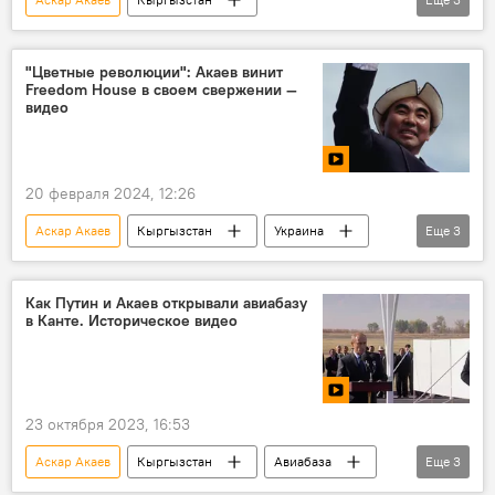
Жогорку Кенеш
письмо
Чолпон Султанбекова
экс-президент
"Цветные революции": Акаев винит
Freedom House в своем свержении —
видео
20 февраля 2024, 12:26
Аскар Акаев
Кыргызстан
Украина
Еще
3
революция
переворот
видео
Как Путин и Акаев открывали авиабазу
в Канте. Историческое видео
23 октября 2023, 16:53
Аскар Акаев
Кыргызстан
Авиабаза
Еще
3
Авиабаза ОДКБ "Кант"
Владимир Путин