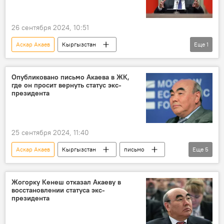
26 сентября 2024, 10:51
Аскар Акаев
Кыргызстан
Еще
1
Садыр Жапаров
ошибки
Опубликовано письмо Акаева в ЖК,
где он просит вернуть статус экс-
президента
25 сентября 2024, 11:40
Аскар Акаев
Кыргызстан
письмо
Еще
5
экс-президент
статус
восстановление
отказ
Жогорку Кенеш отказал Акаеву в
восстановлении статуса экс-
Дастан Бекешев
президента