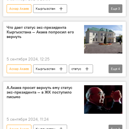
Аскар Акаев
Кыргызстан
Еще
3
Садыр Жапаров
экс-президент
статус
просьба
Что дает статус экс-президента
Кыргызстана — Акаев попросил его
вернуть
5 сентября 2024, 12:25
Аскар Акаев
Кыргызстан
статус
Еще
4
привилегия
экс-президент
письмо
Жогорку Кенеш
А.Акаев просит вернуть ему статус
экс-президента — в ЖК поступило
письмо
5 сентября 2024, 11:24
Аскар Акаев
Кыргызстан
Еще
3