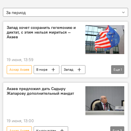
За период
Запад хочет сохранить гегемонию и
диктат, с этим нельзя мириться —
Акаев
19 июня, 13:59
Аскар Акаев
В мире
Запад
Еще
1
НАТО
санкции
Акаев предложил дать Садыру
Жапарову дополнительный мандат
19 июня, 13:00
Аскар Акаев
Кыргызстан
Еще
3