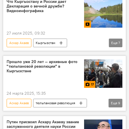
Что Кыргызстану и России дает
Декларация о вечной дружбе?
Садыр Жапаров
Сооронбай Жээнбеков
Видеоинфографика
27 июля 2025, 09:32
Аскар Акаев
Кыргызстан
Еще
7
видеоинфографика
Россия
дружба
Владимир Путин
Прошло уже 20 лет — архивные фото
"тюльпановой революции" в
декларация
стратегическое партнерство
Кыргызстане
видео
17
24 марта 2025, 15:35
Аскар Акаев
тюльпановая революция
Еще
9
Фотолента
фото
Кыргызстан
архивные фотографии
революция
Путин присвоил Аскару Акаеву звание
заслуженного деятеля науки России
госпереворот
Бишкек
Ош