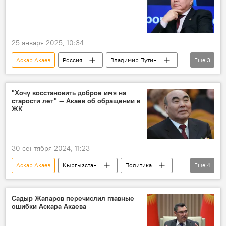
Джалал-Абад
25 января 2025, 10:34
Аскар Акаев
Россия
Владимир Путин
Еще
3
звание
наука
указ
"Хочу восстановить доброе имя на
старости лет" — Акаев об обращении в
ЖК
30 сентября 2024, 11:23
Аскар Акаев
Кыргызстан
Политика
Еще
4
статус
экс-президент
восстановление
заявление
Садыр Жапаров перечислил главные
ошибки Аскара Акаева