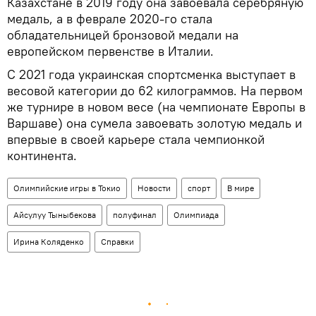
Казахстане в 2019 году она завоевала серебряную
медаль, а в феврале 2020-го стала
обладательницей бронзовой медали на
европейском первенстве в Италии.
С 2021 года украинская спортсменка выступает в
весовой категории до 62 килограммов. На первом
же турнире в новом весе (на чемпионате Европы в
Варшаве) она сумела завоевать золотую медаль и
впервые в своей карьере стала чемпионкой
континента.
Олимпийские игры в Токио
Новости
спорт
В мире
Айсулуу Тыныбекова
полуфинал
Олимпиада
Ирина Коляденко
Справки