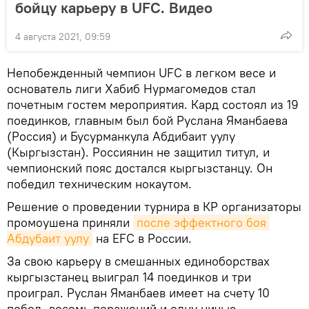
бойцу карьеру в UFC. Видео
4 августа 2021, 09:59
Непобежденный чемпион UFC в легком весе и
основатель лиги Хабиб Нурмагомедов стал
почетным гостем мероприятия. Кард состоял из 19
поединков, главным был бой Руслана Яманбаева
(Россия) и Бусурманкула Абдибаит уулу
(Кыргызстан). Россиянин не защитил титул, и
чемпионский пояс достался кыргызстанцу. Он
победил техническим нокаутом.
Решение о проведении турнира в КР организаторы
промоушена приняли
после эффектного боя 
Абдубаит уулу
на EFC в России.
За свою карьеру в смешанных единоборствах
кыргызстанец выиграл 14 поединков и три
проиграл. Руслан Яманбаев имеет на счету 10
побед, восемь поражений и одну ничью.