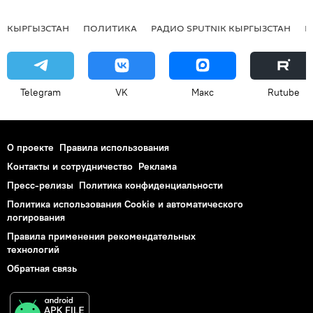
КЫРГЫЗСТАН
ПОЛИТИКА
РАДИО SPUTNIK КЫРГЫЗСТАН
Р
Telegram
VK
Макс
Rutube
О проекте
Правила использования
Контакты и сотрудничество
Реклама
Пресс-релизы
Политика конфиденциальности
Политика использования Cookie и автоматического
логирования
Правила применения рекомендательных
технологий
Обратная связь