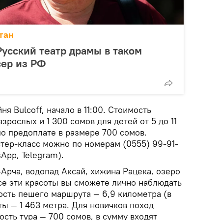
тан
усский театр драмы в таком
сер из РФ
я Bulcoff, начало в 11:00. Стоимость
взрослых и 1 300 сомов для детей от 5 до 11
по предоплате в размере 700 сомов.
стер-класс можно по номерам (0555) 99-91-
App, Telegram).
Арча, водопад Аксай, хижина Рацека, озеро
се эти красоты вы сможете лично наблюдать
ость пешего маршрута — 6,9 километра (в
ты — 1 463 метра. Для новичков поход
сть тура — 700 сомов, в сумму входят