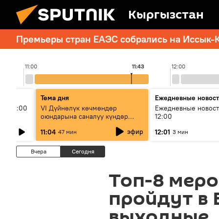
Кыргызстан
Премьеры стран ЕАЭС собрались на Иссык-К
11:00
11:43
12:00
Тема дня
Ежедневные новос
ыш 11:00
VI Дүйнөлүк көчмөндөр
Ежедневные новост
оюндарына саналуу күндөр
12:00
калды: даярдык иштери кайсы
эфир
11:04
12:01
47 мин
3 мин
этапка жетти?
Вчера
Сегодня
Топ-8 меро
пройдут в 
выходные