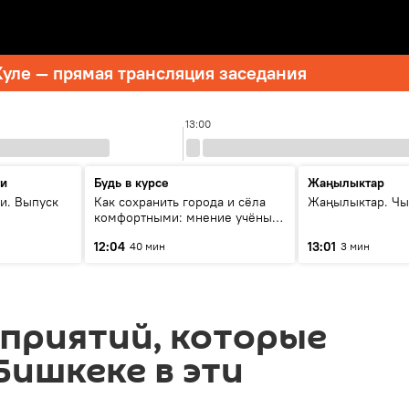
уле — прямая трансляция заседания
13:00
ти
Будь в курсе
Жаңылыктар
и. Выпуск
Как сохранить города и сёла
Жаңылыктар. Чы
комфортными: мнение учёных
Евразии
12:04
13:01
40 мин
3 мин
приятий, которые
Бишкеке в эти