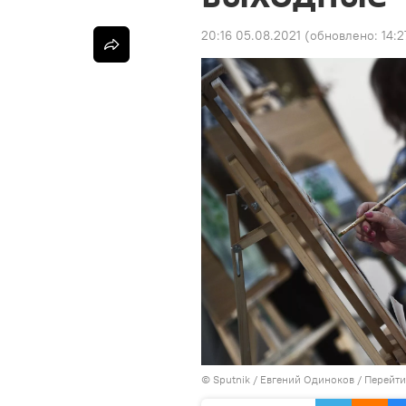
20:16 05.08.2021
(обновлено:
14:2
©
Sputnik
/ Евгений Одиноков
/
Перейти