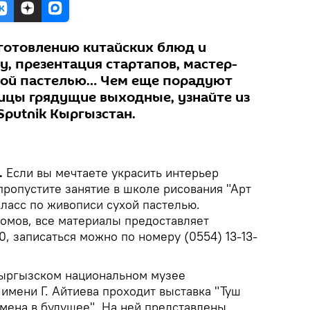
готовлению китайских блюд и
, презентация стартапов, мастер-
хой пастелью… Чем еще порадуют
лицы грядущие выходные, узнайте из
putnik Кыргызстан.
.
Если вы мечтаете украсить интерьер
пропустите занятие в школе рисования "Арт
класс по живописи сухой пастелью.
сомов, все материалы предоставляет
0, записаться можно по номеру (0554) 13-13-
ыргызском национальном музее
имени Г. Айтиева проходит выставка "Туш
мена в будущее". На ней представлены