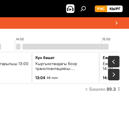
РУС
КЫРГ
14:00
15:00
Күн башат
Ежедневные 
гарылыш 13:00
Кыргызстандагы боор
Ежедневные н
трансплантациясы:
14:00
жетишкендиктер жана өнүгүү
13:04
14:01
46 мин
3 мин
келечеги
г. Бишкек
89.3