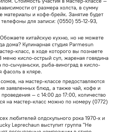
илом. Стоимость участия в мастер-классе —
 зависимости от размера холста, в сумму
 материалы и кофе-брейк. Занятие будет
, телефоны для записи: (0550) 55-12-93,
Обожаете китайскую кухню, но не можете
а дома? Кулинарная студия Parmesun
стер-класс, в ходе которого вы познаете
В меню кисло-острый суп, жареная говядина
 по-сычуаньски, рыба-виноград в кисло-
я фасоль в кляре.
 сомов, на мастер-классе предоставляются
я заявленных блюд, а также чай, кофе и
 проведения — с 14:00 до 17:00, количество
ся на мастер-класс можно по номеру (0772)
сех любителей олдскульного рока 1970-х и
Lucky Leprechaun выступит группа "Не
нят легендарные композиции в стиле