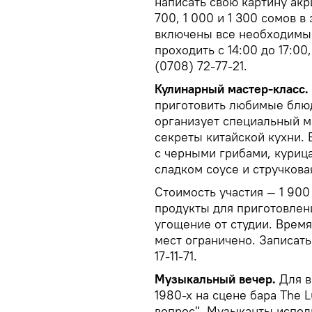
написать свою картину акр
700, 1 000 и 1 300 сомов в
включены все необходимые
проходить с 14:00 до 17:00
(0708) 72-77-21.
Кулинарный мастер-класс.
приготовить любимые блюд
организует специальный ма
секреты китайской кухни. 
с черными грибами, курица
сладком соусе и стручкова
Стоимость участия — 1 900
продукты для приготовлени
угощение от студии. Время
мест ограничено. Записать
17-11-71.
Музыкальный вечер.
Для в
1980-х на сцене бара The 
вопрос". Музыканты испол