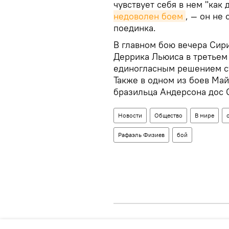
чувствует себя в нем "как
недоволен боем
, — он не
поединка.
В главном бою вечера Сир
Деррика Льюиса в третьем
единогласным решением с
Также в одном из боев Ма
бразильца Андерсона дос 
Новости
Общество
В мире
Рафаэль Физиев
бой