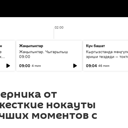
02:00
н
Жаңылыктар
Күн башат
е
Жаңылыктар. Чыгарылыш
Кыргызстанда мөңгүл
х
09:00
эриши тездеди — токт
мүмкүн эмеспи?
09:00
09:04
4 мин
46 мин
перника от
жесткие нокауты
учших моментов с