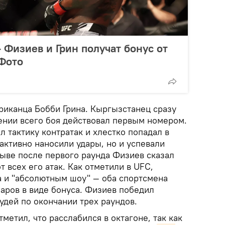
 Физиев и Грин получат бонус от
 Фото
риканца Бобби Грина. Кыргызстанец сразу
жении всего боя действовал первым номером.
л тактику контратак и хлестко попадал в
активно наносили удары, но и успевали
рыве после первого раунда Физиев сказал
от всех его атак. Как отметили в UFC,
а и "абсолютным шоу" — оба спортсмена
аров в виде бонуса. Физиев победил
дей по окончании трех раундов.
метил, что расслабился в октагоне, так как