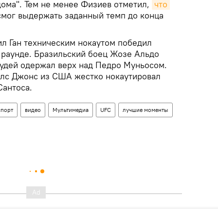
 дома". Тем не менее Физиев отметил,
что 
 смог выдержать заданный темп до конца
ил Ган техническим нокаутом победил
 раунде. Бразильский боец Жозе Альдо
удей одержал верх над Педро Муньосом.
йлс Джонс из США жестко нокаутировал
Сантоса.
спорт
видео
Мультимедиа
UFC
лучшие моменты