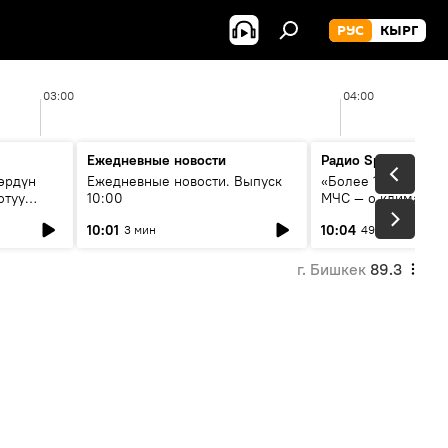
РУС
КЫРГ
03:00
04:00
Ежедневные новости
Радио Sputnik Кыр
өрдүн
Ежедневные новости. Выпуск
«Более 1200 сёл в 
отуу
10:00
МЧС — о климате, 
системе оповещен
10:01
10:04
3 мин
49 мин
населения
г. Бишкек
89.3