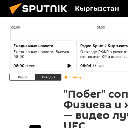
Кыргызстан
00:00
01:00
Ежедневные новости
Радио Sputnik Кыргызста
Ежедневные новости. Выпуск
О вкладе РКФР в развити
08:00
экономики КР и ключевы
секторах до 2030 года
08:00
08:04
4 мин
55 мин
Вчера
Сегодня
К эфиру
"Побег" со
Физиева и 
— видео л
UFC