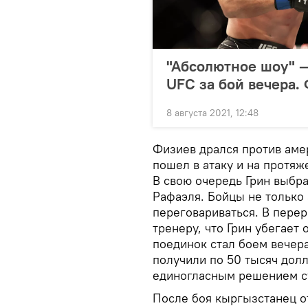
"Абсолютное шоу" —
UFC за бой вечера.
8 августа 2021, 12:48
Физиев дрался против аме
пошел в атаку и на протя
В свою очередь Грин выбра
Рафаэля. Бойцы не только 
переговариваться. В пере
тренеру, что Грин убегает 
поединок стал боем вечер
получили по 50 тысяч долл
единогласным решением су
После боя кыргызстанец от