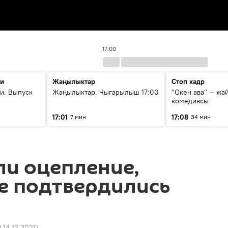
17:00
ти
Жаңылыктар
Стоп кадр
и. Выпуск
Жаңылыктар. Чыгарылыш 17:00
"Окен ава" — жа
комедиясы
17:01
17:08
7 мин
34 мин
ли оцепление,
е подтвердились
9 14.12.2021
)