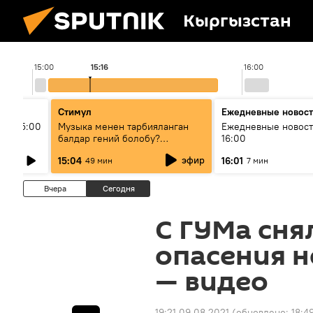
Кыргызстан
15:00
15:16
16:00
Стимул
Ежедневные новос
ыш 15:00
Музыка менен тарбияланган
Ежедневные новост
балдар гений болобу?
16:00
Кыргыздын жашоосунда
эфир
15:04
16:01
49 мин
7 мин
музыканын орду
Вчера
Сегодня
С ГУМа сня
опасения н
— видео
19:21 09.08.2021
(обновлено:
18:4