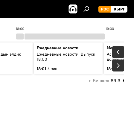
РУС
КЫРГ
18:00
19:00
Ежедневные новости
Меняющие м
йдын элдик
Ежедневные новости. Выпуск
Аскар Салымб
18:00
должен пост
совершенство
18:01
18:06
5 мин
54 мин
г. Бишкек
89.3