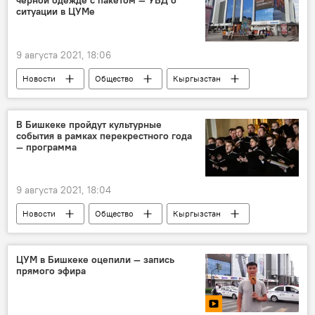
ситуации в ЦУМе
9 августа 2021, 18:06
Новости
Общество
Кыргызстан
Происшествия
Бишкек
ЦУМ
ситуация
оцепление
милиция
В Бишкеке пройдут культурные
события в рамках перекрестного года
— программа
9 августа 2021, 18:04
Новости
Общество
Кыргызстан
Россия
В мире
Культура
программа
перекрестный год
ЦУМ в Бишкеке оцепили — запись
прямого эфира
Посольство КР
Перекрестный год Кыргызстана и России