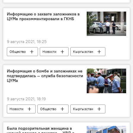
Происшествия
Бишкек
ЦУМ
возобновление
работа
Информацию о захвате заложников в
ЦУМе прокомментировали в ГКНБ
9 августа 2021, 18:25
Общество
Новости
Кыргызстан
Происшествия
ЦУМ
ГКНБ
информация
бомба
заложники
Информация о бомбе и заложниках не
подтвердилась — служба безопасности
комментарии
ложь
ЦУМа
9 августа 2021, 18:19
Новости
Общество
Кыргызстан
Происшествия
ЦУМ
оцепление
бомба
Была подозрительная женщина в
черной одежде с пакетом — УВД о