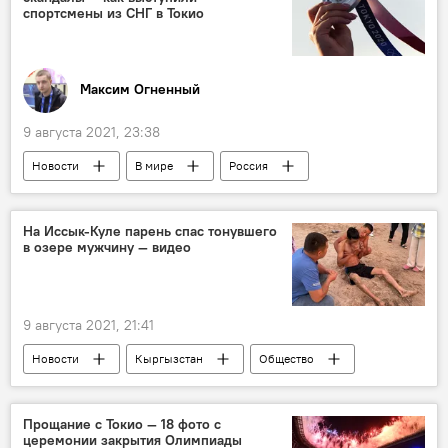
спортсмены из СНГ в Токио
Максим Огненный
9 августа 2021, 23:38
Новости
В мире
Россия
Азия
спорт
Токио
Олимпиада
СНГ
спортсмен
На Иссык-Куле парень спас тонувшего
в озере мужчину — видео
курьез
скандал
слезы
Олимпийские игры в Токио
9 августа 2021, 21:41
Новости
Кыргызстан
Общество
Происшествия
Иссык-Куль
спасение
мужчина
озеро
Прощание с Токио — 18 фото с
церемонии закрытия Олимпиады