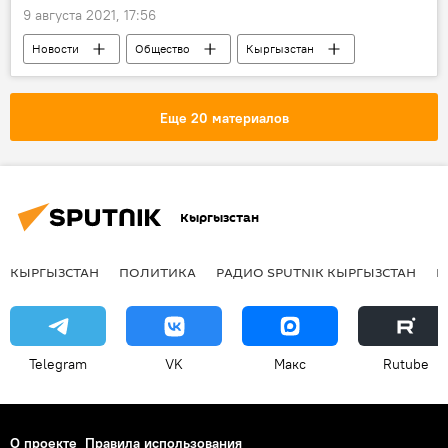
Бишкек
9 августа 2021, 17:56
Новости
Общество
Кыргызстан
Происшествия
видео
Мультимедиа
ЦУМ
Бишкек
Еще 20 материалов
прямая трансляция
эвакуация
Кыргызстан
КЫРГЫЗСТАН
ПОЛИТИКА
РАДИО SPUTNIK КЫРГЫЗСТАН
Р
Telegram
VK
Макс
Rutube
О проекте
Правила использования