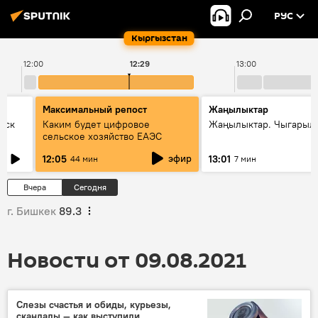
РУС
Кыргызстан
12:00
12:29
13:00
Максимальный репост
Жаңылыктар
уск
Каким будет цифровое
Жаңылыктар. Чыгарыл
сельское хозяйство ЕАЭС
эфир
12:05
13:01
44 мин
7 мин
Вчера
Сегодня
г. Бишкек
89.3
Новости от 09.08.2021
Слезы счастья и обиды, курьезы,
скандалы — как выступили