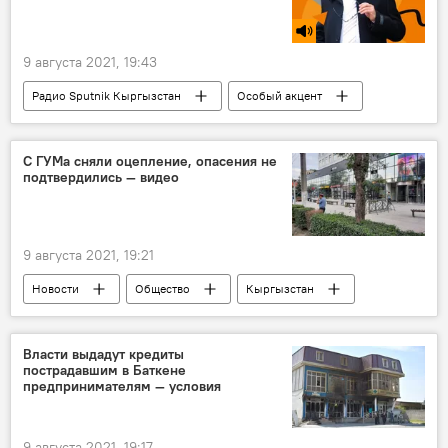
9 августа 2021, 19:43
Радио Sputnik Кыргызстан
Особый акцент
договор
расписка
долг
суд
мошенничество
оспаривание
С ГУМа сняли оцепление, опасения не
подтвердились — видео
Общество
Кыргызстан
Юридическая консультация с Владимиром Плужником
9 августа 2021, 19:21
Новости
Общество
Кыргызстан
Происшествия
Бишкек
ГУМ
оцепление
видео
Власти выдадут кредиты
пострадавшим в Баткене
предпринимателям — условия
9 августа 2021, 19:17