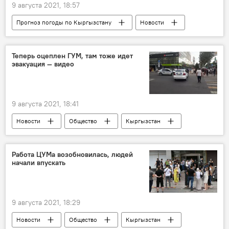
9 августа 2021, 18:57
Прогноз погоды по Кыргызстану
Новости
Общество
Кыргызстан
прогноз погоды
Теперь оцеплен ГУМ, там тоже идет
эвакуация — видео
9 августа 2021, 18:41
Новости
Общество
Кыргызстан
Происшествия
Бишкек
оцепление
эвакуация
Работа ЦУМа возобновилась, людей
начали впускать
9 августа 2021, 18:29
Новости
Общество
Кыргызстан