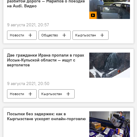
разбитой дороге — Марипов о поездке
на Audi. Видео
9 августа 2021, 20:57
Новости
Общество
Кыргызстан
видео
Мультимедиа
Улукбек Марипов
дорога
Две гражданки Ирана пропали в горах
Иссык-Кульской области — ищут с
Иссык-Кульская область
вертолетов
9 августа 2021, 20:50
Новости
Кыргызстан
Происшествия
Иран
альпинист
пропажа
Посылки без задержек: как в
Кыргызстане ускорят онлайн-торговлю