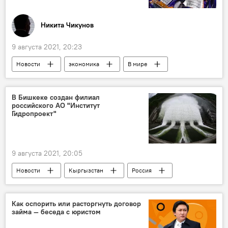
Никита Чикунов
9 августа 2021, 20:23
Новости
экономика
В мире
Азия
Россия
ЕАЭС
интернет
торговля
развитие
В Бишкеке создан филиал
российского АО "Институт
Андрей Слепнев
Кыргызстан в ЕАЭС
Гидропроект"
9 августа 2021, 20:05
Новости
Кыргызстан
Россия
В мире
экономика
Бишкек
гидроэнергетика
сотрудничество
Как оспорить или расторгнуть договор
займа — беседа с юристом
АО "Институт Гидропроект"