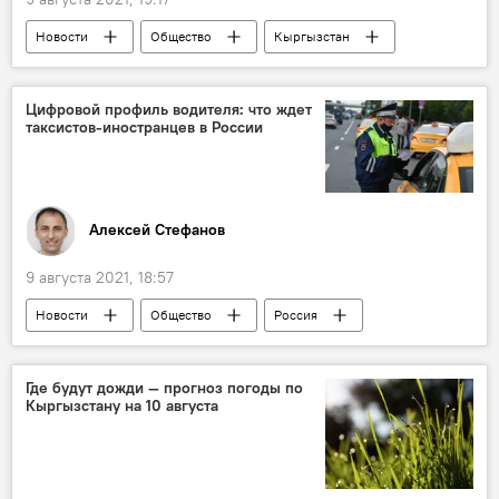
Новости
Общество
Кыргызстан
экономика
Баткенская область
конфликт
предприниматель
Цифровой профиль водителя: что ждет
таксистов-иностранцев в России
помощь
кредит
Конфликт на границе с Таджикистаном
Алексей Стефанов
9 августа 2021, 18:57
Новости
Общество
Россия
В мире
Кыргызстан
Москва
такси
правила
мигранты
Где будут дожди — прогноз погоды по
Кыргызстану на 10 августа
миграция