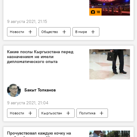
18
9 августа 2021, 21:15
Новости
Общество
В мире
спорт
фото
Мультимедиа
Олимпийские игры в Токио
Фотолента
Какие послы Кыргызстана перед
назначением не имели
дипломатического опыта
Бакыт Толканов
9 августа 2021, 21:04
Новости
Кыргызстан
Политика
посол
дипломат
опыт
Прочувствовал каждую кочку на