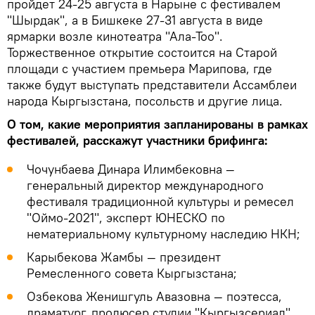
пройдет 24-25 августа в Нарыне с фестивалем
"Шырдак", а в Бишкеке 27-31 августа в виде
ярмарки возле кинотеатра "Ала-Тоо".
Торжественное открытие состоится на Старой
площади с участием премьера Марипова, где
также будут выступать представители Ассамблеи
народа Кыргызстана, посольств и другие лица.
О том, какие мероприятия запланированы в рамках
фестивалей, расскажут участники брифинга:
Чочунбаева Динара Илимбековна —
генеральный директор международного
фестиваля традиционной культуры и ремесел
"Оймо-2021", эксперт ЮНЕСКО по
нематериальному культурному наследию НКН;
Карыбекова Жамбы — президент
Ремесленного совета Кыргызстана;
Озбекова Женишгуль Авазовна — поэтесса,
драматург, продюсер студии "Кыргызсериал",