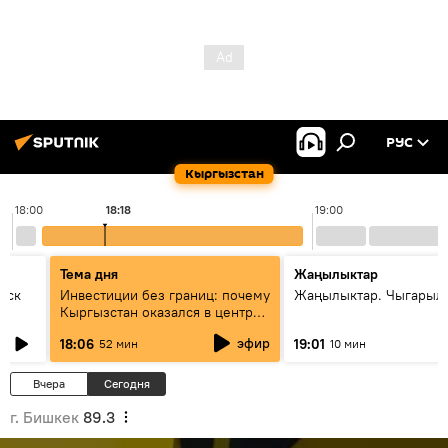
РУС
Кыргызстан
18:00
18:18
19:00
Тема дня
Жаңылыктар
уск
Инвестиции без границ: почему
Жаңылыктар. Чыгарыл
Кыргызстан оказался в центре
внимания бизнеса
эфир
18:06
19:01
52 мин
10 мин
Вчера
Сегодня
г. Бишкек
89.3