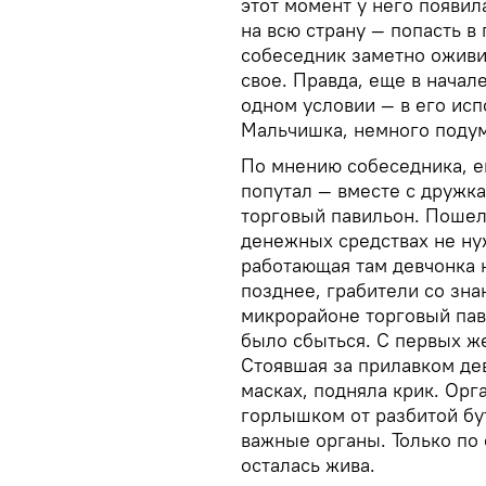
этот момент у него появи
на всю страну — попасть в
собеседник заметно оживи
свое. Правда, еще в нача
одном условии — в его исп
Мальчишка, немного подум
По мнению собеседника, е
попутал — вместе с дружк
торговый павильон. Пошел
денежных средствах не ну
работающая там девчонка 
позднее, грабители со зн
микрорайоне торговый пав
было сбыться. С первых ж
Стоявшая за прилавком дев
масках, подняла крик. Орг
горлышком от разбитой бу
важные органы. Только по 
осталась жива.