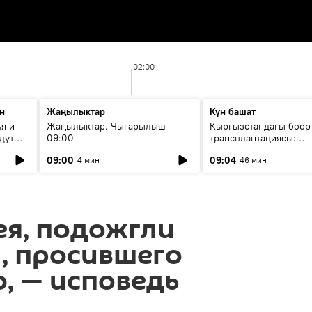
02:00
н
Жаңылыктар
Күн башат
я и
Жаңылыктар. Чыгарылыш
Кыргызстандагы боор
дут
09:00
трансплантациясы:
жетишкендиктер жана
09:00
09:04
4 мин
46 мин
келечеги
ея, подожгли
, просившего
, — исповедь