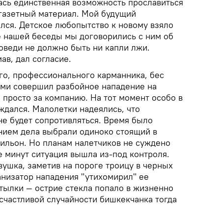
лась единственная возможность прославиться
 газетный материал. Мой будущий
лся. Детское любопытство к новому взяло
ле нашей беседы мы договорились с ним об
оведи не должно быть ни капли лжи.
ав, дал согласие.
го, профессионального карманника, бес
ами совершил разбойное нападение на
 просто за компанию. На тот момент особо в
ждался. Малолетки надеялись, что
не будет сопротивляться. Время было
анием дела выбрали одиноко стоящий в
ильон. Но планам налетчиков не суждено
е минут ситуация вышла из-под контроля.
ушка, заметив на пороге троицу в черных
анизатор нападения "утихомирил" ее
тылки — острие стекла попало в жизненно
счастливой случайности бишкекчанка тогда