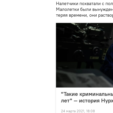
Налетчики похватали с пол
Малолетки были вынуждены
теряя времени, они раств
"Такие криминальны
лет" — история Нур
24 марта 2021, 18:08