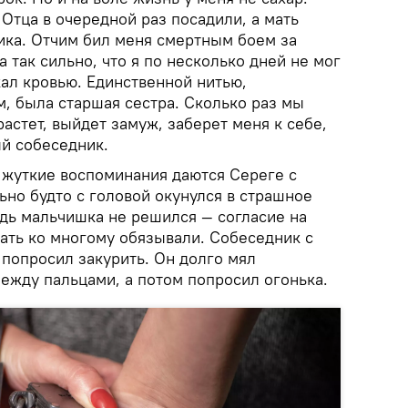
 Отца в очередной раз посадили, а мать
ика. Отчим бил меня смертным боем за
 так сильно, что я по несколько дней не мог
кал кровью. Единственной нитью,
, была старшая сестра. Сколько раз мы
растет, выйдет замуж, заберет меня к себе,
ый собеседник.
и жуткие воспоминания даются Сереге с
но будто с головой окунулся в страшное
дь мальчишка не решился — согласие на
гать ко многому обязывали. Собеседник с
 попросил закурить. Он долго мял
ежду пальцами, а потом попросил огонька.