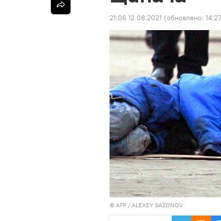
21:06 12.08.2021
(обновлено:
14:2
©
AFP
/ ALEXEY SAZONOV