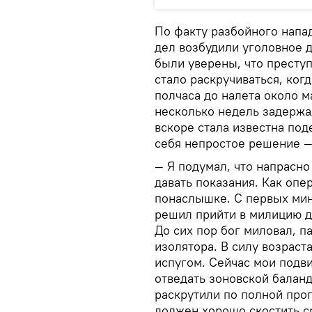
По факту разбойного напа
дел возбудили уголовное 
были уверены, что престу
стало раскручиваться, ког
полчаса до налета около м
несколько недель задержал
вскоре стала известна под
себя непростое решение —
— Я подумал, что напрасно
давать показания. Как опе
понаслышке. С первых мин
решил прийти в милицию д
До сих пор бог миловал, п
изолятора. В силу возраст
испугом. Сейчас мои подви
отведать зоновской баланд
раскрутили по полной прог
должен хорошо скостить ср