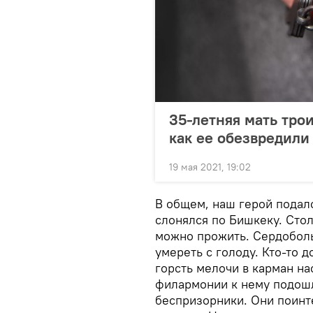
35-летняя мать трои
как ее обезвредили
19 мая 2021, 19:02
В общем, наш герой подал
слонялся по Бишкеку. Стол
можно прожить. Сердоболь
умереть с голоду. Кто-то 
горсть мелочи в карман на
филармонии к нему подошл
беспризорники. Они поинте