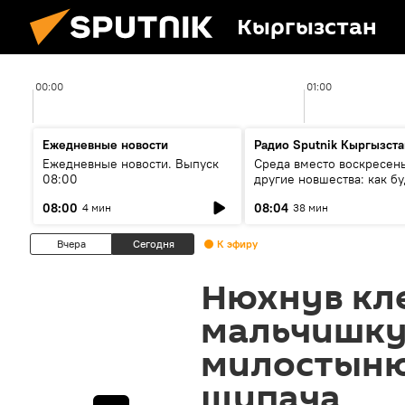
Кыргызстан
00:00
01:00
Ежедневные новости
Радио Sputnik Кыргызста
Ежедневные новости. Выпуск
Среда вместо воскресень
08:00
другие новшества: как бу
проходить выборы в КР?
08:00
08:04
4 мин
38 мин
Вчера
Сегодня
К эфиру
Нюхнув кл
мальчишку
милостыню
щипача