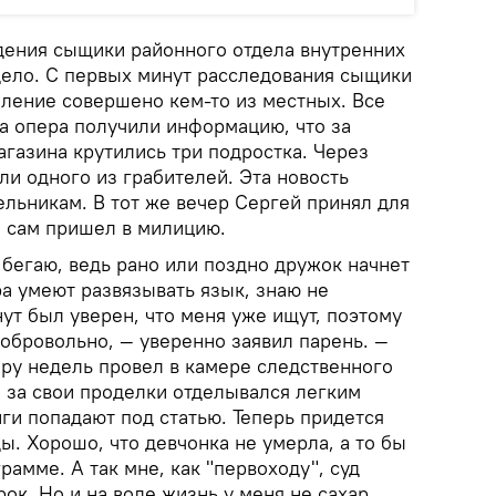
дения сыщики районного отдела внутренних
дело. С первых минут расследования сыщики
пление совершено кем-то из местных. Все
да опера получили информацию, что за
агазина крутились три подростка. Через
и одного из грабителей. Эта новость
ельникам. В тот же вечер Сергей принял для
 сам пришел в милицию.
 бегаю, ведь рано или поздно дружок начнет
ра умеют развязывать язык, знаю не
ут был уверен, что меня уже ищут, поэтому
обровольно, — уверенно заявил парень. —
ару недель провел в камере следственного
а за свои проделки отделывался легким
ги попадают под статью. Теперь придется
ы. Хорошо, что девчонка не умерла, а то бы
рамме. А так мне, как "первоходу", суд
ок. Но и на воле жизнь у меня не сахар.