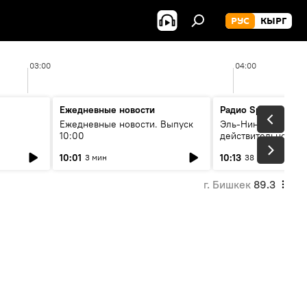
РУС
КЫРГ
03:00
04:00
Ежедневные новости
Радио Sputnik Кыр
Ежедневные новости. Выпуск
Эль-Ниньо, жара и 
10:00
действительно вли
 өнүгүү
погоду в Кыргызст
10:01
10:13
3 мин
38 мин
г. Бишкек
89.3