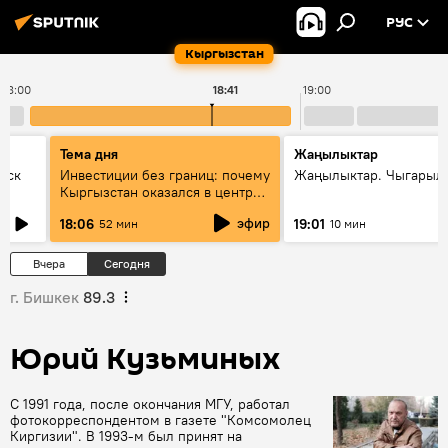
РУС
Кыргызстан
18:00
18:41
19:00
Тема дня
Жаңылыктар
уск
Инвестиции без границ: почему
Жаңылыктар. Чыгарыл
Кыргызстан оказался в центре
внимания бизнеса
эфир
18:06
19:01
52 мин
10 мин
Вчера
Сегодня
г. Бишкек
89.3
Юрий Кузьминых
С 1991 года, после окончания МГУ, работал
фотокорреспондентом в газете "Комсомолец
Киргизии". В 1993-м был принят на