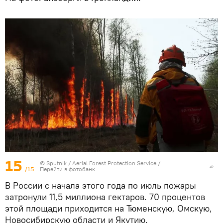
15
©
Sputnik
/ Aerial Forest Protection Service
/
/15
Перейти в фотобанк
В России с начала этого года по июль пожары
затронули 11,5 миллиона гектаров. 70 процентов
этой площади приходится на Тюменскую, Омскую,
Новосибирскую области и Якутию.