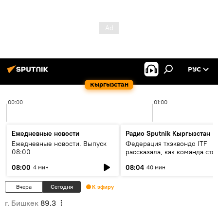
РУС
Кыргызстан
00:00
01:00
Ежедневные новости
Радио Sputnik Кыргызстан
Ежедневные новости. Выпуск
Федерация тхэквондо ITF
08:00
рассказала, как команда ста
жертвой мошенников
08:00
08:04
4 мин
40 мин
Вчера
Сегодня
К эфиру
г. Бишкек
89.3