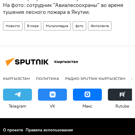
На фото: сотрудник "Авиалесоохраны" во время
тушения лесного пожара в Якутии.
Новости
В мире
Мультимедиа
фото
Фотолента
Кыргызстан
КЫРГЫЗСТАН
ПОЛИТИКА
РАДИО SPUTNIK КЫРГЫЗСТАН
Р
Telegram
VK
Макс
Rutube
О проекте
Правила использования