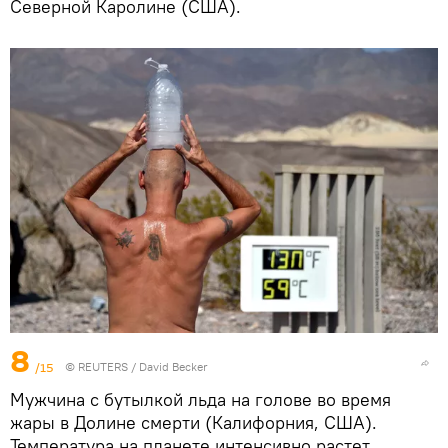
Северной Каролине (США).
8
/15
©
REUTERS
/ David Becker
Мужчина с бутылкой льда на голове во время
жары в Долине смерти (Калифорния, США).
Температура на планете интенсивно растет