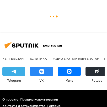
Кыргызстан
КЫРГЫЗСТАН
ПОЛИТИКА
РАДИО SPUTNIK КЫРГЫЗСТАН
Р
Telegram
VK
Макс
Rutube
О проекте
Правила использования
Контакты и сотрудничество
Реклама