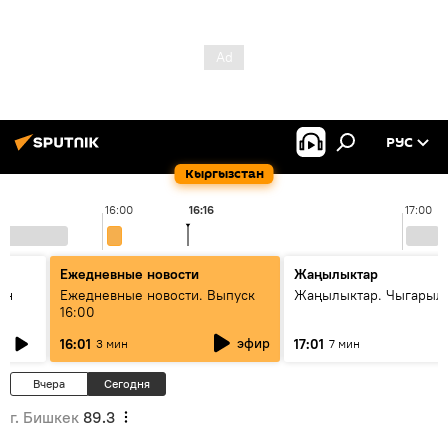
РУС
Кыргызстан
16:00
16:16
17:00
Ежедневные новости
Жаңылыктар
ан
Ежедневные новости. Выпуск
Жаңылыктар. Чыгарыл
16:00
эфир
16:01
17:01
3 мин
7 мин
Вчера
Сегодня
г. Бишкек
89.3