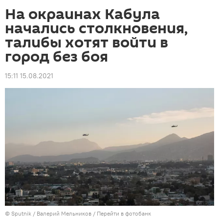
На окраинах Кабула
начались столкновения,
талибы хотят войти в
город без боя
15:11 15.08.2021
©
Sputnik
/ Валерий Мельников
/
Перейти в фотобанк