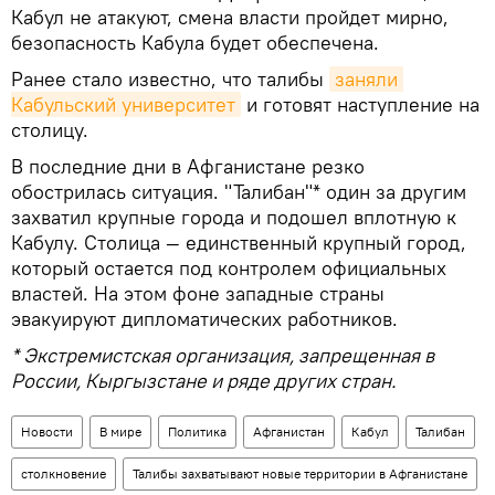
Кабул не атакуют, смена власти пройдет мирно,
безопасность Кабула будет обеспечена.
Ранее стало известно, что талибы
заняли 
Кабульский университет
и готовят наступление на
столицу.
В последние дни в Афганистане резко
обострилась ситуация. "Талибан"* один за другим
захватил крупные города и подошел вплотную к
Кабулу. Столица — единственный крупный город,
который остается под контролем официальных
властей. На этом фоне западные страны
эвакуируют дипломатических работников.
* Экстремистская организация, запрещенная в
России, Кыргызстане и ряде других стран.
Новости
В мире
Политика
Афганистан
Кабул
Талибан
столкновение
Талибы захватывают новые территории в Афганистане