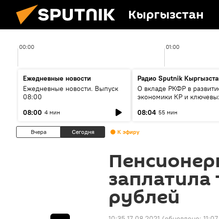
Кыргызстан
00:00
01:00
Ежедневные новости
Радио Sputnik Кыргызста
Ежедневные новости. Выпуск
О вкладе РКФР в развити
08:00
экономики КР и ключевы
секторах до 2030 года
08:00
08:04
4 мин
55 мин
Вчера
Сегодня
К эфиру
Пенсионерк
заплатила 
рублей
10:35 17.08.2021
(обновлено:
11:07