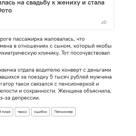
лась на свадьбу к жениху и стала
Фото
дороге пассажирка жаловалась, что
мена в отношениях с сыном, который якобы
ихиатрическую клинику. Тот посочувствовал
квичка отдала водителю конверт с деньгами
авшихся за поездку 5 тысяч рублей мужчина
гатор такси связался с пенсионеркой и
целости и сохранности. Женщина объяснила,
з-за депрессии.
В мире
такси
ошибки
Пенсионер