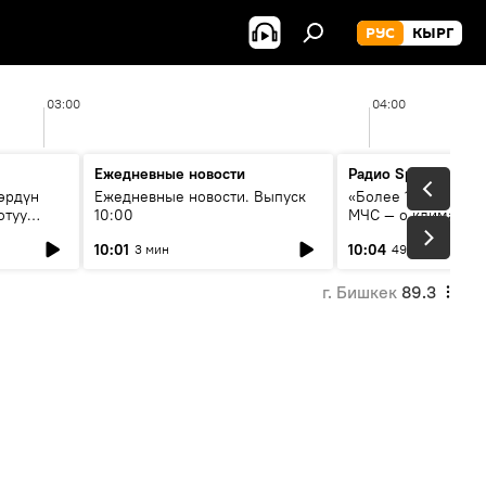
РУС
КЫРГ
03:00
04:00
Ежедневные новости
Радио Sputnik Кыр
өрдүн
Ежедневные новости. Выпуск
«Более 1200 сёл в 
отуу
10:00
МЧС — о климате, 
системе оповещен
10:01
10:04
3 мин
49 мин
населения
г. Бишкек
89.3