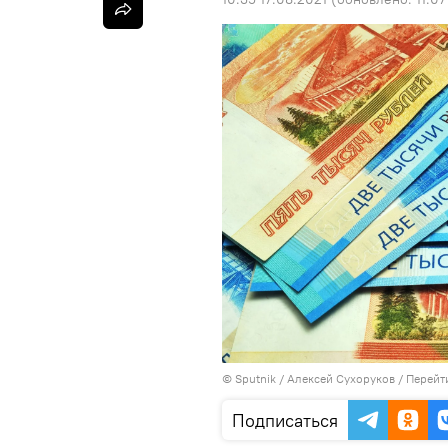
©
Sputnik
/ Алексей Сухоруков
/
Перейт
Подписаться