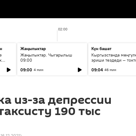
02:00
н
Жаңылыктар
Күн башат
е
Жаңылыктар. Чыгарылыш
Кыргызстанда мөңгүл
х
09:00
эриши тездеди — токт
мүмкүн эмеспи?
09:00
09:04
4 мин
46 мин
а из-за депрессии
таксисту 190 тыс
 16.12.2021
)