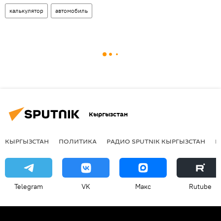
калькулятор
автомобиль
Кыргызстан
КЫРГЫЗСТАН
ПОЛИТИКА
РАДИО SPUTNIK КЫРГЫЗСТАН
Р
Telegram
VK
Макс
Rutube