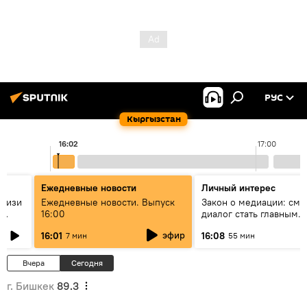
РУС
Кыргызстан
16:02
17:00
Ежедневные новости
Личный интерес
н изи
Ежедневные новости. Выпуск
Закон о медиации: смо
16:00
диалог стать главным
т?
инструментом примире
эфир
16:01
16:08
7 мин
55 мин
Кыргызстане?
Вчера
Сегодня
г. Бишкек
89.3