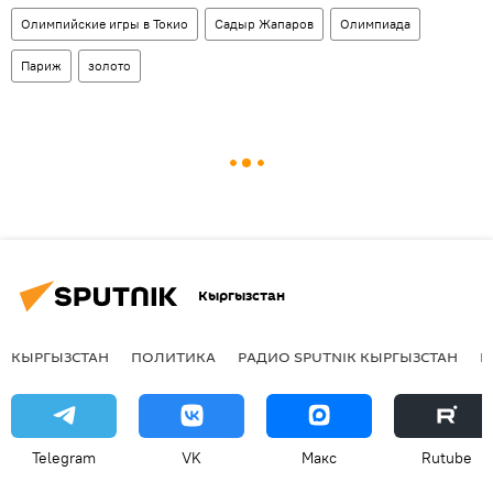
Олимпийские игры в Токио
Садыр Жапаров
Олимпиада
Париж
золото
Кыргызстан
КЫРГЫЗСТАН
ПОЛИТИКА
РАДИО SPUTNIK КЫРГЫЗСТАН
Р
Telegram
VK
Макс
Rutube