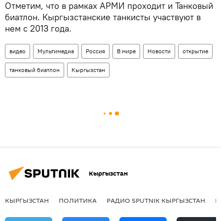
Отметим, что в рамках АРМИ проходит и Танковый
биатлон. Кыргызстанские танкисты участвуют в
нем с 2013 года.
видео
Мультимедиа
Россия
В мире
Новости
открытие
танковый биатлон
Кыргызстан
Кыргызстан
КЫРГЫЗСТАН
ПОЛИТИКА
РАДИО SPUTNIK КЫРГЫЗСТАН
Р