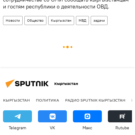
и гостям республики о деятельности ОВД.
Новости
Общество
Кыргызстан
МВД
задачи
Кыргызстан
КЫРГЫЗСТАН
ПОЛИТИКА
РАДИО SPUTNIK КЫРГЫЗСТАН
Р
Telegram
VK
Макс
Rutube