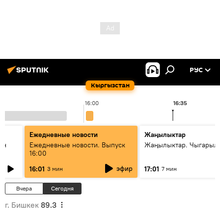
РУС
Кыргызстан
16:00
16:35
Ежедневные новости
Жаңылыктар
ан
Ежедневные новости. Выпуск
Жаңылыктар. Чыгарыл
16:00
эфир
16:01
17:01
3 мин
7 мин
Вчера
Сегодня
г. Бишкек
89.3