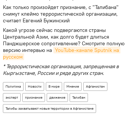
Как только произойдет признание, с "Талибана"
снимут клеймо террористической организации,
считает Евгений Бужинский
Какой угрозе сейчас подвергаются страны
Центральной Азии, как долго будет длиться
Панджшерское сопротивление? Смотрите полную
версию интервью на
YouTube-канале Sputnik на 
русском
* Террористическая организация, запрещенная в
Кыргызстане, России и ряде других стран.
Политика
Новости
В мире
Мнение
Афганистан
эксперт
признание
движение
Талибан
Талибы захватывают новые территории в Афганистане