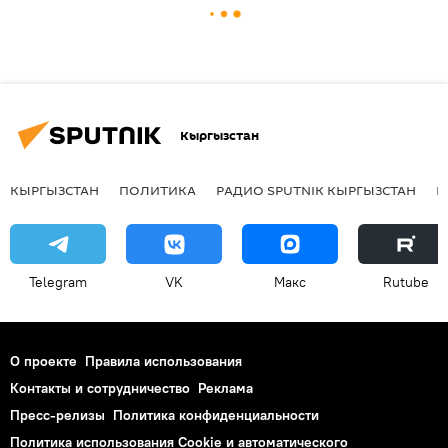
Кыргызстан
КЫРГЫЗСТАН
ПОЛИТИКА
РАДИО SPUTNIK КЫРГЫЗСТАН
Р
Telegram
VK
Макс
Rutube
О проекте
Правила использования
Контакты и сотрудничество
Реклама
Пресс-релизы
Политика конфиденциальности
Политика использования Cookie и автоматического