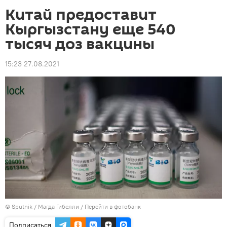
Китай предоставит
Кыргызстану еще 540
тысяч доз вакцины
15:23 27.08.2021
©
Sputnik
/ Магда Гибелли
/
Перейти в фотобанк
Подписаться