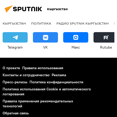
Кыргызстан
КЫРГЫЗСТАН
ПОЛИТИКА
РАДИО SPUTNIK КЫРГЫЗСТАН
Р
Telegram
VK
Макс
Rutube
О проекте
Правила использования
Контакты и сотрудничество
Реклама
Пресс-релизы
Политика конфиденциальности
Политика использования Cookie и автоматического
логирования
Правила применения рекомендательных
технологий
Обратная связь