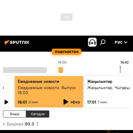
РУС
Кыргызстан
16:00
16:42
Ежедневные новости
Жаңылыктар
ан
Ежедневные новости. Выпуск
Жаңылыктар. Чыгарыл
16:00
эфир
16:01
17:01
3 мин
7 мин
Вчера
Сегодня
г. Бишкек
89.3