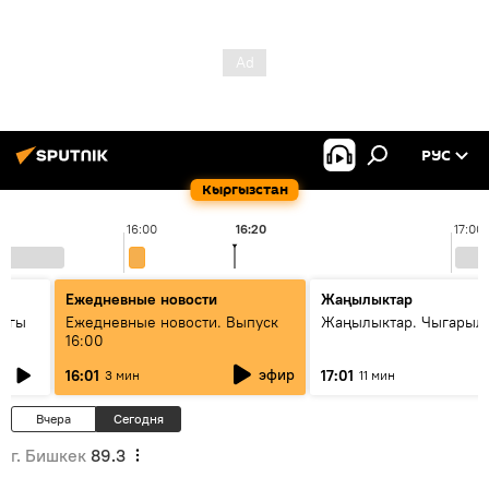
РУС
Кыргызстан
16:00
16:20
17:00
Ежедневные новости
Жаңылыктар
дагы
Ежедневные новости. Выпуск
Жаңылыктар. Чыгарыл
16:00
ызмат
эфир
16:01
17:01
3 мин
11 мин
Вчера
Сегодня
г. Бишкек
89.3