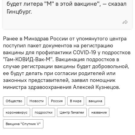
будет литера "М" в этой вакцине", — сказал
Гинцбург.
Ранее в Минздрав России от упомянутого центра
поступил пакет документов на регистрацию
вакцины для профилактики COVID-19 у подростков
"Гам-КОВИД-Вак-М". Вакцинация подростков в
случае регистрации вакцины будет добровольной,
ее будут делать при согласии родителей или
законных представителей, заявил помощник
министра здравоохранения Алексей Кузнецов.
Общество
Новости
Россия
В мире
вакцина
коронавирус
подростки
Центр Гамалеи
название
Вакцина "Спутник V"