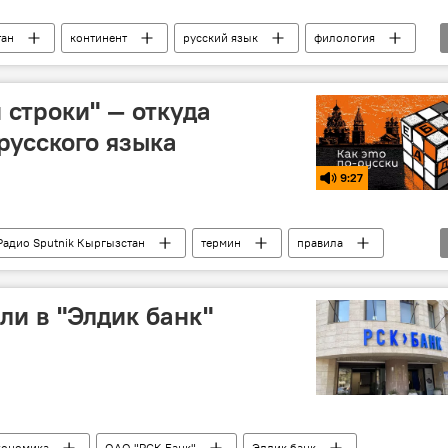
тан
континент
русский язык
филология
 строки" — откуда
русского языка
9:27
Радио Sputnik Кыргызстан
термин
правила
и в "Элдик банк"
кономика
ОАО "РСК Банк"
Элдик банк