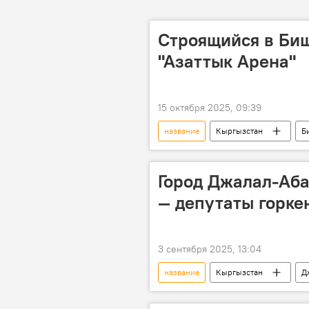
Строящийся в Биш
"Азаттык Арена"
15 октября 2025, 09:39
название
Кыргызстан
Б
Город Джалал-Аб
— депутаты горке
3 сентября 2025, 13:04
название
Кыргызстан
Д