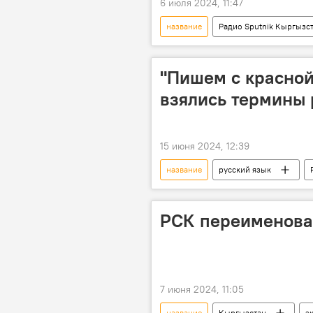
6 июля 2024, 11:47
название
Радио Sputnik Кыргызс
Подкасты РИА Новости
"Пишем с красной
взялись термины 
15 июня 2024, 12:39
название
русский язык
правописание
РСК переименовал
7 июня 2024, 11:05
название
Кыргызстан
э