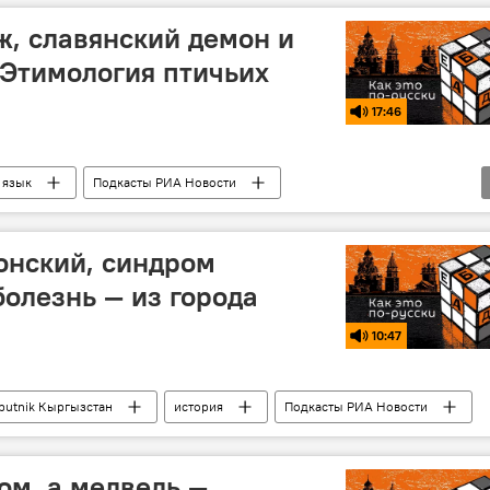
ж, славянский демон и
Этимология птичьих
17:46
 язык
Подкасты РИА Новости
онский, синдром
болезнь — из города
10:47
putnik Кыргызстан
история
Подкасты РИА Новости
ом, а медведь —