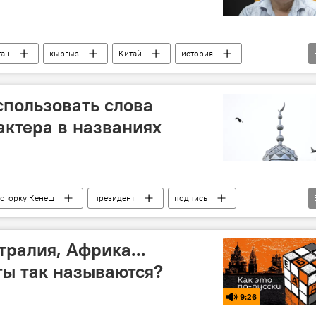
тан
кыргыз
Китай
история
е
спользовать слова
актера в названиях
огорку Кенеш
президент
подпись
религия
компания
тралия, Африка...
ы так называются?
9:26