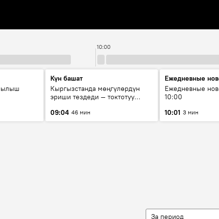
10:00
Күн башат
Ежедневные нов
рылыш
Кыргызстанда мөңгүлөрдүн
Ежедневные нов
эриши тездеди — токтотуу
10:00
мүмкүн эмеспи?
09:04
10:01
46 мин
3 мин
За период