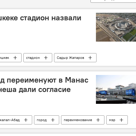
кеке стадион назвали
ишкек
стадион
Садыр Жапаров
ад переименуют в Манас
неша дали согласие
жалал-Абад
город
переименование
мэр