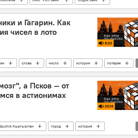
ики и Гагарин. Как
ия чисел в лото
8:22
тан
слова
число
история
лотерея
мозг", а Псков — от
емся в астионимах
20:14
Sputnik Кыргызстан
город
история