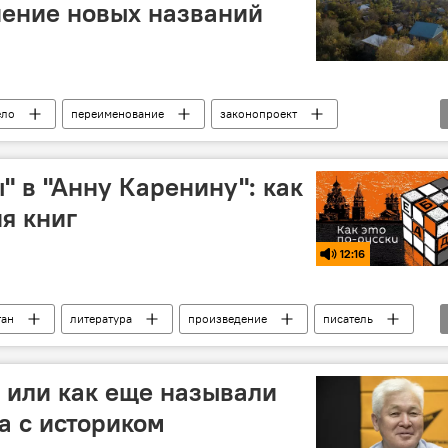
нение новых названий
ело
переименование
законопроект
" в "Анну Каренину": как
я книг
12:16
тан
литература
произведение
писатель
яс или как еще называли
а с историком