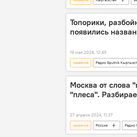
Топорики, разбойн
появились назван
19 мая 2024, 12:45
название
Радио Sputnik Кыргызс
Подкасты РИА Новости
Москва от слова "
"плеса". Разбира
27 апреля 2024, 11:37
название
Россия
Радио 
Подкасты РИА Новости