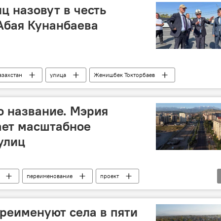
ц назовут в честь
 Абая Кунанбаева
азахстан
улица
Женишбек Токторбаев
о название. Мэрия
ает масштабное
улиц
переименование
проект
реименуют села в пяти