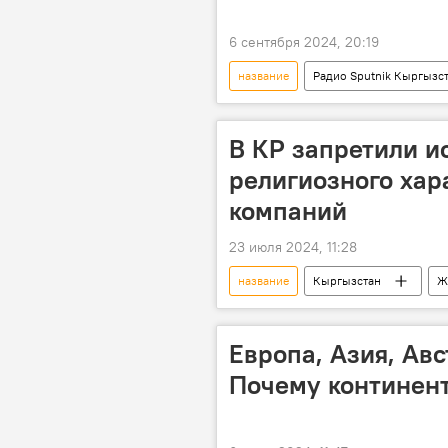
6 сентября 2024, 20:19
название
Радио Sputnik Кыргызс
проживание
происхождени
В КР запретили и
религиозного хар
компаний
23 июля 2024, 11:28
название
Кыргызстан
Ж
Садыр Жапаров
закон
Европа, Азия, Авс
Почему континент