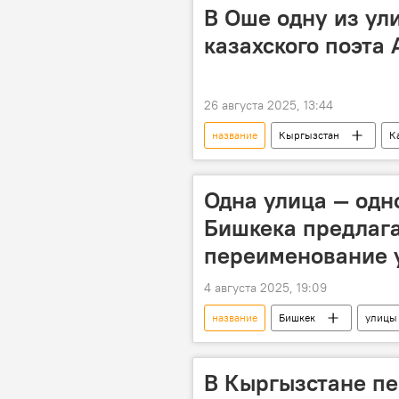
В Оше одну из ули
казахского поэта
26 августа 2025, 13:44
название
Кыргызстан
К
Одна улица — одн
Бишкека предлаг
переименование 
4 августа 2025, 19:09
название
Бишкек
улицы
Мэрия города Бишкек
В Кыргызстане пе