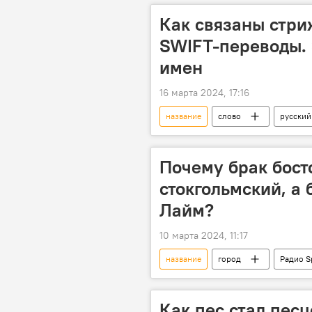
Как связаны стри
SWIFT-переводы. 
имен
16 марта 2024, 17:16
название
слово
русский
Радио Sputnik Кыргызстан
Почему брак бост
стокгольмский, а 
Лайм?
10 марта 2024, 11:17
название
город
Радио S
Как пес стал песц