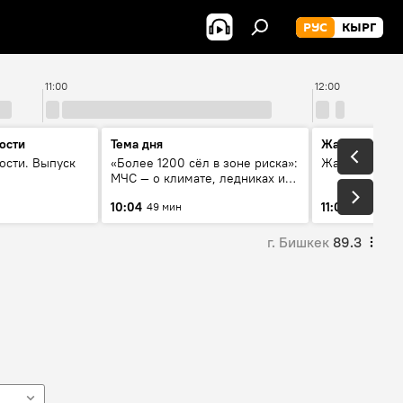
РУС
КЫРГ
11:00
12:00
ости
Тема дня
Жаңылыктар
ости. Выпуск
«Более 1200 сёл в зоне риска»:
Жаңылыктар.
МЧС — о климате, ледниках и
системе оповещения
10:04
11:01
49 мин
3 мин
населения
г. Бишкек
89.3