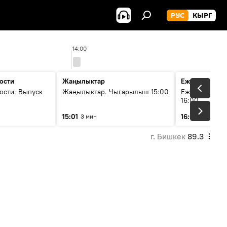
РУС
КЫРГ
14:00
ости
Жаңылыктар
Ежедневные 
ости. Выпуск
Жаңылыктар. Чыгарылыш 15:00
Ежедневные н
16:00
15:01
16:01
3 мин
3 мин
г. Бишкек
89.3