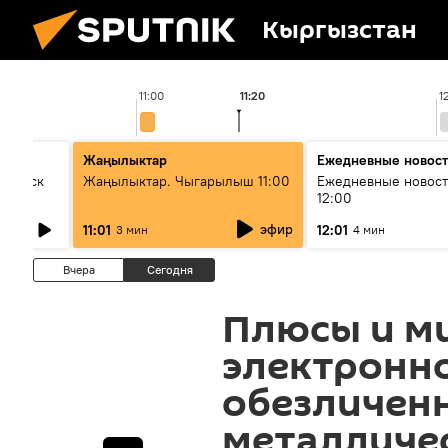
Кыргызстан
11:00
11:20
1
Жаңылыктар
Ежедневные новос
Выпуск
Жаңылыктар. Чыгарылыш 11:00
Ежедневные новост
12:00
эфир
11:01
12:01
3 мин
4 мин
Вчера
Сегодня
Плюсы и м
электронно
обезличен
металличес