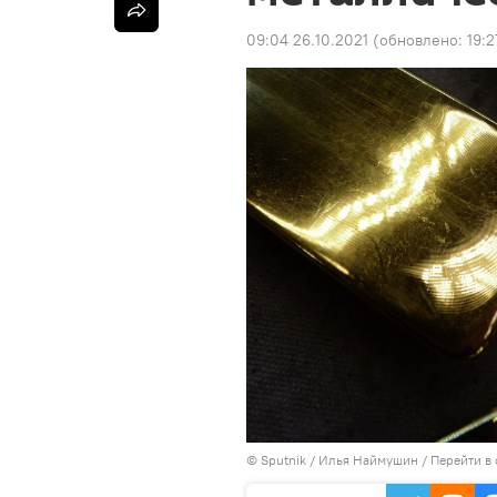
09:04 26.10.2021
(обновлено:
19:
©
Sputnik
/ Илья Наймушин
/
Перейти в