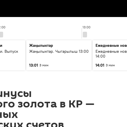
2:00
13:00
ти
Жаңылыктар
Ежедневные нов
и. Выпуск
Жаңылыктар. Чыгарылыш 13:00
Ежедневные нов
14:00
13:01
14:01
3 мин
3 мин
инусы
го золота в КР —
ных
ких счетов