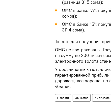
(разница 31,5 сома);
ОМС в банке "А": покуп
сомов);
ОМС в банке "Б": покуп
311,4 сома).
То есть для получения при
ОМС не застрахованы. Госу
на сумму до 200 тысяч сом
электронного золота стане
У обезличенных металличес
гарантированной прибыли, 
дорожает, все хорошо, но 
убытки.
Новости
Общество
Кыргызста