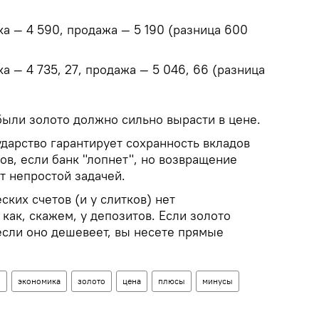
ка — 4 590, продажа — 5 190 (разница 600
ка — 4 735, 27, продажа — 5 046, 66 (разница
были золото должно сильно вырасти в цене.
дарство гарантирует сохранность вкладов
ов, если банк "лопнет", но возвращение
т непростой задачей.
ких счетов (и у слитков) нет
как, скажем, у депозитов. Если золото
если оно дешевеет, вы несете прямые
н
экономика
золото
цена
плюсы
минусы