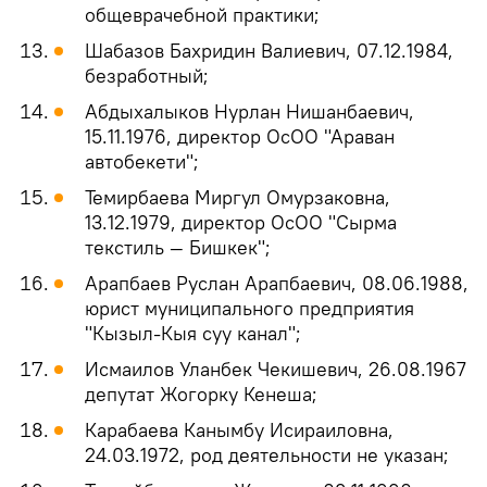
общеврачебной практики;
Шабазов Бахридин Валиевич, 07.12.1984,
безработный;
Абдыхалыков Нурлан Нишанбаевич,
15.11.1976, директор ОсОО "Араван
автобекети";
Темирбаева Миргул Омурзаковна,
13.12.1979, директор ОсОО "Сырма
текстиль — Бишкек";
Арапбаев Руслан Арапбаевич, 08.06.1988,
юрист муниципального предприятия
"Кызыл-Кыя суу канал";
Исмаилов Уланбек Чекишевич, 26.08.1967
депутат Жогорку Кенеша;
Карабаева Канымбу Исираиловна,
24.03.1972, род деятельности не указан;