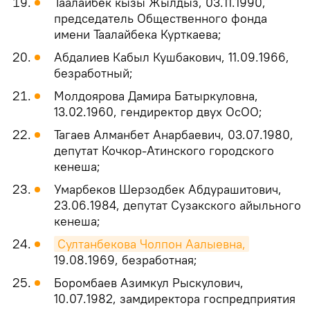
Таалайбек кызы Жылдыз, 03.11.1990,
председатель Общественного фонда
имени Таалайбека Курткаева;
Абдалиев Кабыл Кушбакович, 11.09.1966,
безработный;
Молдоярова Дамира Батыркуловна,
13.02.1960, гендиректор двух ОсОО;
Тагаев Алманбет Анарбаевич, 03.07.1980,
депутат Кочкор-Атинского городского
кенеша;
Умарбеков Шерзодбек Абдурашитович,
23.06.1984, депутат Сузакского айыльного
кенеша;
Султанбекова Чолпон Аалыевна,
19.08.1969, безработная;
Боромбаев Азимкул Рыскулович,
10.07.1982, замдиректора госпредприятия