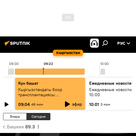
РУС
Кыргызстан
09:00
09:22
10:00
Күн башат
Ежедневные новости
Кыргызстандагы боор
Ежедневные новости. 
трансплантациясы:
10:00
жетишкендиктер жана өнүгүү
эфир
09:04
10:01
46 мин
3 мин
келечеги
Вчера
Сегодня
г. Бишкек
89.3