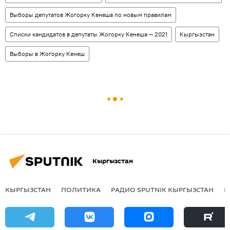
Выборы депутатов Жогорку Кенеша по новым правилам
Списки кандидатов в депутаты Жогорку Кенеша — 2021
Кыргызстан
Выборы в Жогорку Кенеш
Кыргызстан
КЫРГЫЗСТАН
ПОЛИТИКА
РАДИО SPUTNIK КЫРГЫЗСТАН
Р