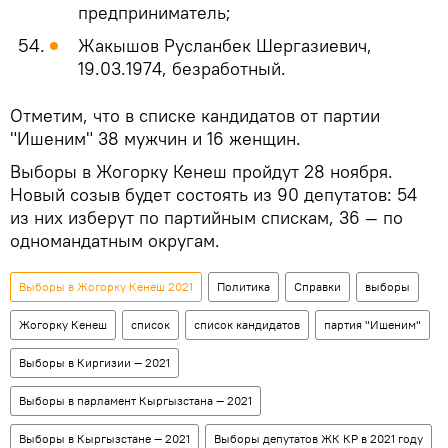
предприниматель;
Жакышов Русланбек Шергазиевич,
19.03.1974, безработный.
Отметим, что в списке кандидатов от партии
"Ишеним" 38 мужчин и 16 женщин.
Выборы в Жогорку Кенеш пройдут 28 ноября.
Новый созыв будет состоять из 90 депутатов: 54
из них изберут по партийным спискам, 36 — по
одномандатным округам.
Выборы в Жогорку Кенеш 2021
Политика
Справки
выборы
Жогорку Кенеш
список
список кандидатов
партия "Ишеним"
Выборы в Киргизии — 2021
Выборы в парламент Кыргызстана — 2021
Выборы в Кыргызстане — 2021
Выборы депутатов ЖК КР в 2021 году