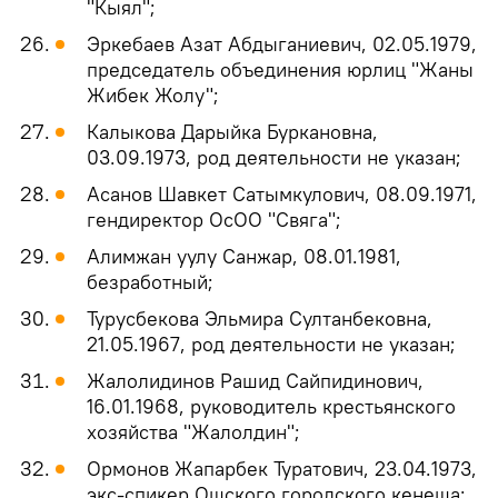
"Кыял";
Эркебаев Азат Абдыганиевич, 02.05.1979,
председатель объединения юрлиц "Жаны
Жибек Жолу";
Калыкова Дарыйка Буркановна,
03.09.1973, род деятельности не указан;
Асанов Шавкет Сатымкулович, 08.09.1971,
гендиректор ОсОО "Свяга";
Алимжан уулу Санжар, 08.01.1981,
безработный;
Турусбекова Эльмира Султанбековна,
21.05.1967, род деятельности не указан;
Жалолидинов Рашид Сайпидинович,
16.01.1968, руководитель крестьянского
хозяйства "Жалолдин";
Ормонов Жапарбек Туратович, 23.04.1973,
экс-спикер Ошского городского кенеша;