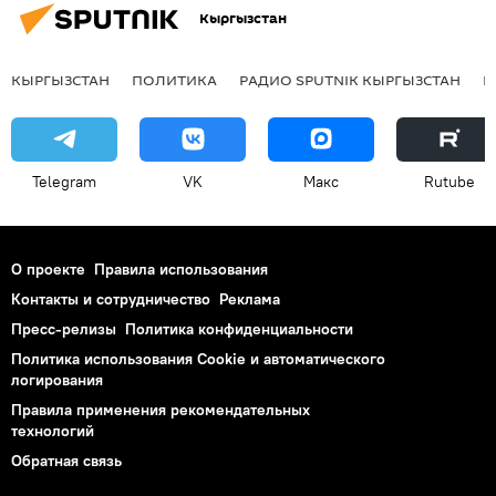
Кыргызстан
КЫРГЫЗСТАН
ПОЛИТИКА
РАДИО SPUTNIK КЫРГЫЗСТАН
Р
Telegram
VK
Макс
Rutube
О проекте
Правила использования
Контакты и сотрудничество
Реклама
Пресс-релизы
Политика конфиденциальности
Политика использования Cookie и автоматического
логирования
Правила применения рекомендательных
технологий
Обратная связь