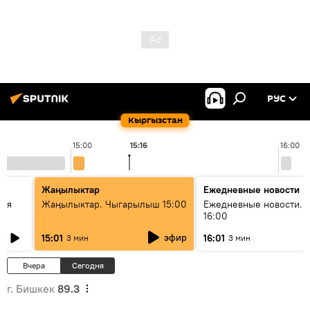
РУС
Кыргызстан
15:00
15:16
16:00
Жаңылыктар
Ежедневные новости
кая
Жаңылыктар. Чыгарылыш 15:00
Ежедневные новости. 
16:00
эфир
15:01
16:01
3 мин
3 мин
Вчера
Сегодня
г. Бишкек
89.3