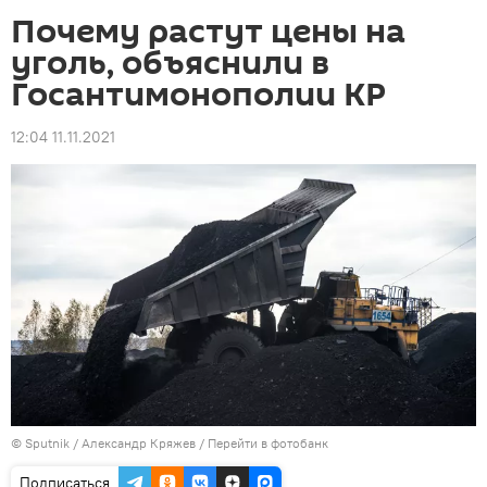
Почему растут цены на
уголь, объяснили в
Госантимонополии КР
12:04 11.11.2021
©
Sputnik
/ Александр Кряжев
/
Перейти в фотобанк
Подписаться