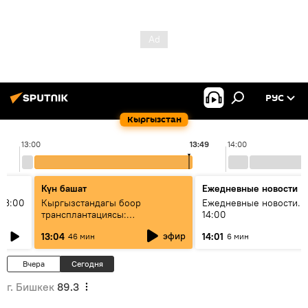
РУС
Кыргызстан
13:00
13:49
14:00
Күн башат
Ежедневные новости
13:00
Кыргызстандагы боор
Ежедневные новости. 
трансплантациясы:
14:00
жетишкендиктер жана өнүгүү
эфир
13:04
14:01
46 мин
6 мин
келечеги
Вчера
Сегодня
г. Бишкек
89.3