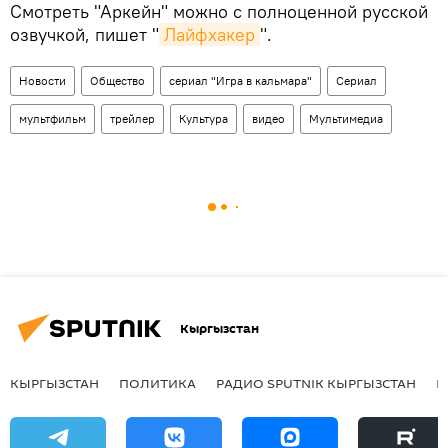
Смотреть "Аркейн" можно с полноценной русской
озвучкой, пишет "
Лайфхакер
".
Новости
Общество
сериал "Игра в кальмара"
Сериал
мультфильм
трейлер
Культура
видео
Мультимедиа
Кыргызстан
КЫРГЫЗСТАН
ПОЛИТИКА
РАДИО SPUTNIK КЫРГЫЗСТАН
Р