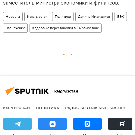
заместитель министра экономики и финансов.
Новости
Кыргызстан
Политика
Данияр Иманалиев
ЕЭК
назначение
Кадровые перестановки в Кыргызстане
Кыргызстан
КЫРГЫЗСТАН
ПОЛИТИКА
РАДИО SPUTNIK КЫРГЫЗСТАН
Р