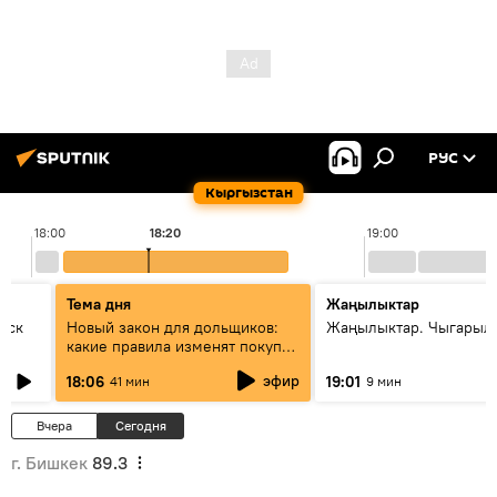
РУС
Кыргызстан
18:00
18:20
19:00
Тема дня
Жаңылыктар
уск
Новый закон для дольщиков:
Жаңылыктар. Чыгарыл
какие правила изменят покупку
квартир
эфир
18:06
19:01
41 мин
9 мин
Вчера
Сегодня
г. Бишкек
89.3