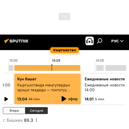
РУС
Кыргызстан
13:00
13:29
14:00
Күн башат
Ежедневные новости
13:00
Кыргызстанда мөңгүлөрдүн
Ежедневные новости. 
эриши тездеди — токтотуу
14:00
мүмкүн эмеспи?
эфир
13:04
14:01
46 мин
5 мин
Вчера
Сегодня
г. Бишкек
89.3