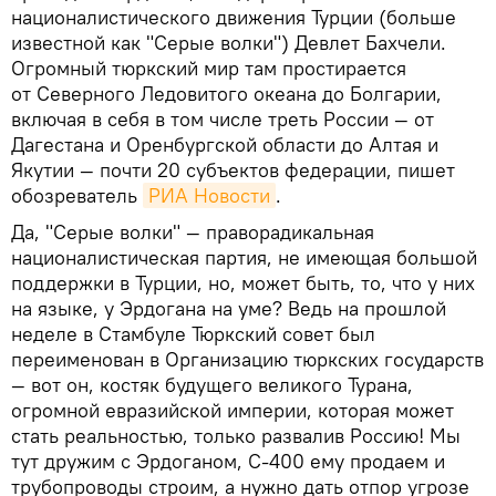
националистического движения Турции (больше
известной как "Серые волки") Девлет Бахчели.
Огромный тюркский мир там простирается
от Северного Ледовитого океана до Болгарии,
включая в себя в том числе треть России — от
Дагестана и Оренбургской области до Алтая и
Якутии — почти 20 субъектов федерации, пишет
обозреватель
РИА Новости
.
Да, "Серые волки" — праворадикальная
националистическая партия, не имеющая большой
поддержки в Турции, но, может быть, то, что у них
на языке, у Эрдогана на уме? Ведь на прошлой
неделе в Стамбуле Тюркский совет был
переименован в Организацию тюркских государств
— вот он, костяк будущего великого Турана,
огромной евразийской империи, которая может
стать реальностью, только развалив Россию! Мы
тут дружим с Эрдоганом, С-400 ему продаем и
трубопроводы строим, а нужно дать отпор угрозе