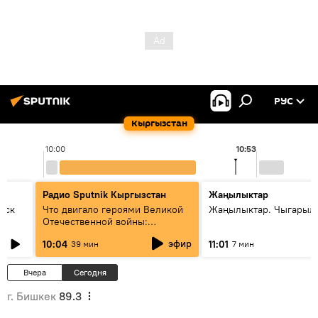
РУС
Кыргызстан
10:00
10:53
Радио Sputnik Кыргызстан
Жаңылыктар
уск
Что двигало героями Великой
Жаңылыктар. Чыгарылы
Отечественной войны:
вспоминая Чолпонбая
эфир
10:04
11:01
39 мин
7 мин
Тулебердиева
Вчера
Сегодня
г. Бишкек
89.3