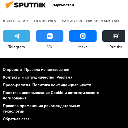
Кыргызстан
КЫРГЫЗСТАН
ПОЛИТИКА
РАДИО SPUTNIK КЫРГЫЗСТАН
Р
Telegram
VK
Макс
Rutube
О проекте
Правила использования
Контакты и сотрудничество
Реклама
Пресс-релизы
Политика конфиденциальности
Политика использования Cookie и автоматического
логирования
Правила применения рекомендательных
технологий
Обратная связь