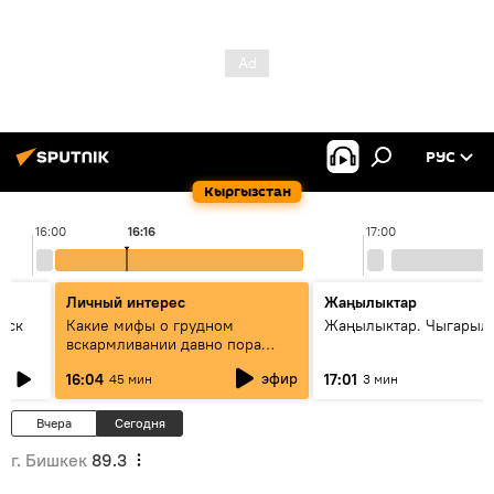
РУС
Кыргызстан
16:00
16:16
17:00
Личный интерес
Жаңылыктар
уск
Какие мифы о грудном
Жаңылыктар. Чыгарыл
вскармливании давно пора
оставить в прошлом - совета
эфир
16:04
17:01
45 мин
3 мин
врача
Вчера
Сегодня
г. Бишкек
89.3