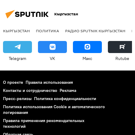
Кыргызстан
КЫРГЫЗСТАН
ПОЛИТИКА
РАДИО SPUTNIK КЫРГЫЗСТАН
Р
Telegram
VK
Макс
Rutube
О проекте
Правила использования
Контакты и сотрудничество
Реклама
Пресс-релизы
Политика конфиденциальности
Политика использования Cookie и автоматического
логирования
Правила применения рекомендательных
технологий
Обратная связь