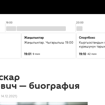
19:00
20:00
Жаңылыктар
Спортбокс
Жаңылыктар. Чыгарылыш 19:00
Кыргызстандын 
күрөшүнүн тары
башталган?
19:01
19:10
9 мин
42 мин
скар
вич — биография
 14.12.2021
)