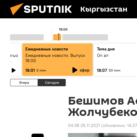
Кыргызстан
18:04
Ежедневные новости
Тема дня
: кыргыз
Ежедневные новости. Выпуск
On air
унун
18:00
эфир
18:01
18:07
5 мин
30 мин
Вчера
Сегодня
Бешимов А
Жолчубеко
04:38 26.11.2021
(обновлено:
14:27