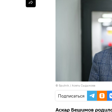
©
Sputnik
/ Асель Сыдыкова
Подписаться
Аскар Бешимов родилс