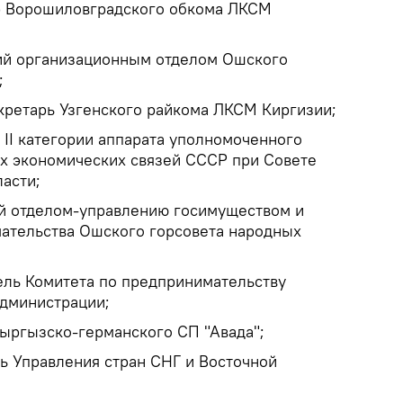
ор Ворошиловградского обкома ЛКСМ
ий организационным отделом Ошского
;
кретарь Узгенского райкома ЛКСМ Киргизии;
 II категории аппарата уполномоченного
х экономических связей СССР при Совете
асти;
й отделом-управлению госимуществом и
ательства Ошского горсовета народных
ель Комитета по предпринимательству
дминистрации;
кыргызско-германского СП "Авада";
рь Управления стран СНГ и Восточной