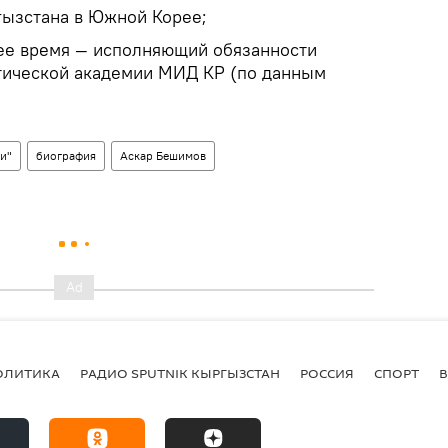
гызстана в Южной Корее;
щее время — исполняющий обязанности
тической академии МИД КР (по данным
и"
биография
Аскар Бешимов
ОЛИТИКА
РАДИО SPUTNIK КЫРГЫЗСТАН
РОССИЯ
СПОРТ