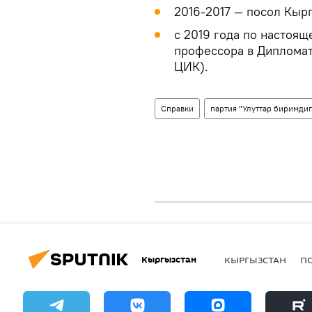
2016-2017 — посол Кыр
с 2019 года по настоя
профессора в Диплома
ЦИК).
Справки
партия "Улуттар биримдиг
Кыргызстан
КЫРГЫЗСТАН
П