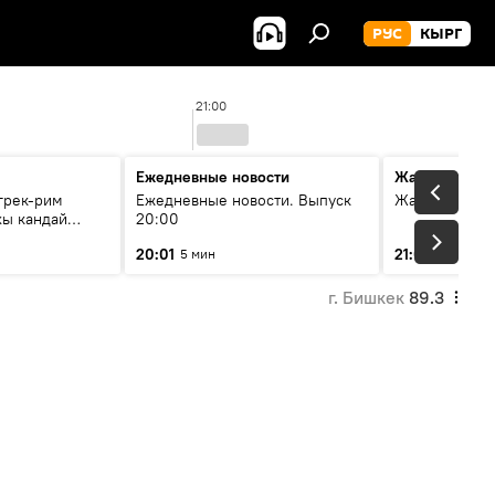
РУС
КЫРГ
21:00
Ежедневные новости
Жаңылыктар
грек-рим
Ежедневные новости. Выпуск
Жаңылыктар.
хы кандай
20:00
20:01
21:01
5 мин
10 мин
г. Бишкек
89.3