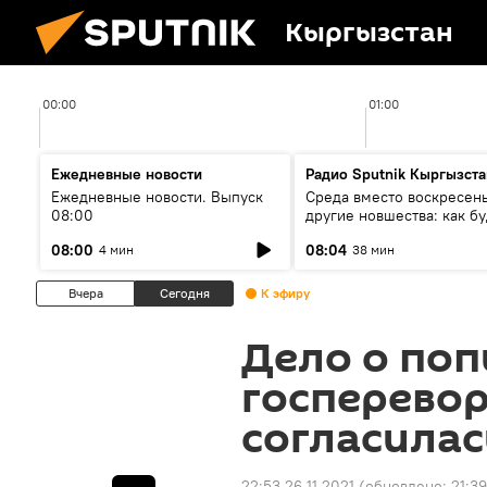
Кыргызстан
00:00
01:00
Ежедневные новости
Радио Sputnik Кыргызста
Ежедневные новости. Выпуск
Среда вместо воскресень
08:00
другие новшества: как бу
проходить выборы в КР?
08:00
08:04
4 мин
38 мин
Вчера
Сегодня
К эфиру
Дело о по
госперевор
согласилас
22:53 26.11.2021
(обновлено:
21:39