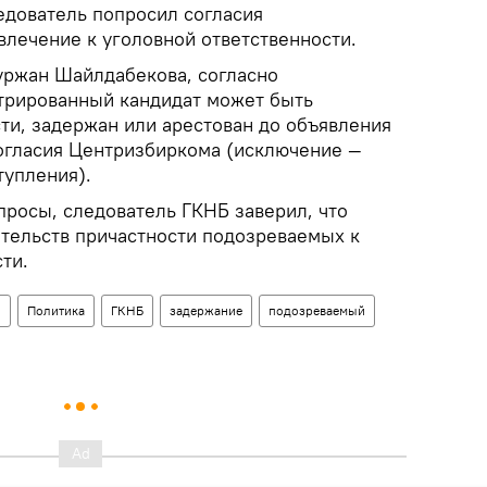
едователь попросил согласия
влечение к уголовной ответственности.
уржан Шайлдабекова, согласно
стрированный кандидат может быть
ти, задержан или арестован до объявления
согласия Центризбиркома (исключение —
тупления).
просы, следователь ГКНБ заверил, что
ательств причастности подозреваемых к
сти.
н
Политика
ГКНБ
задержание
подозреваемый