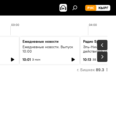
РУС
КЫРГ
03:00
04:00
Ежедневные новости
Радио Sputnik Кыр
Ежедневные новости. Выпуск
Эль-Ниньо, жара и 
10:00
действительно вли
 өнүгүү
погоду в Кыргызст
10:01
10:13
3 мин
38 мин
г. Бишкек
89.3