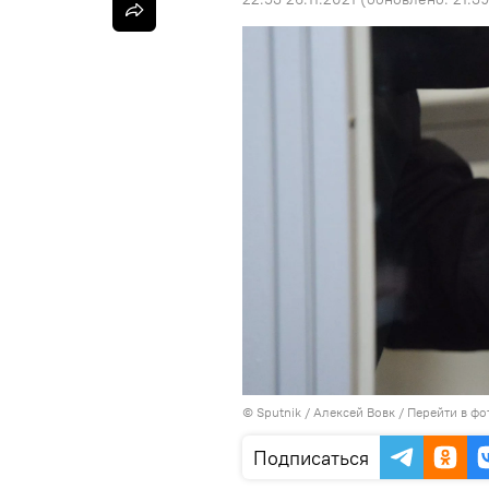
©
Sputnik
/ Алексей Вовк
/
Перейти в фо
Подписаться