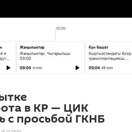
02:00
н
Жаңылыктар
Күн башат
я и
Жаңылыктар. Чыгарылыш
Кыргызстандагы боор
дут
09:00
трансплантациясы:
жетишкендиктер жана
09:00
09:04
4 мин
46 мин
келечеги
пытке
ота в КР — ЦИК
ь с просьбой ГКНБ
 15.12.2021
)