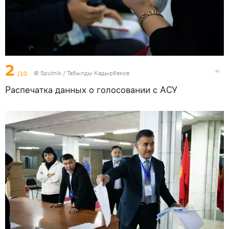
2
/10
©
Sputnik / Табылды Кадырбеков
Распечатка данных о голосовании с АСУ