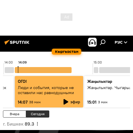
РУС
Кыргызстан
14:00
14:09
15:00
ОГО!
Жаңылыктар
уск
Люди и события, которые не
Жаңылыктар. Чыгарыл
оставили нас равнодушными
эфир
14:07
15:01
38 мин
3 мин
Вчера
Сегодня
г. Бишкек
89.3