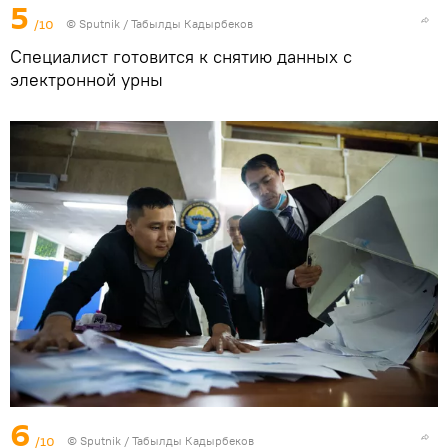
5
/10
©
Sputnik / Табылды Кадырбеков
Специалист готовится к снятию данных с
электронной урны
6
/10
©
Sputnik / Табылды Кадырбеков