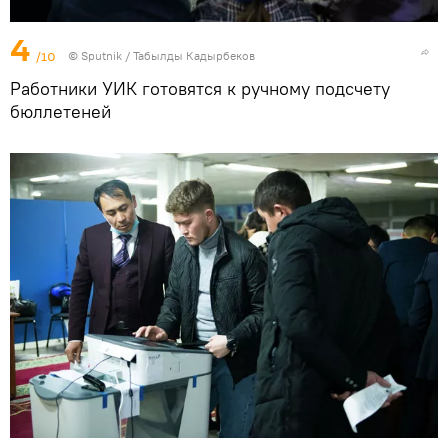
4
/10
©
Sputnik / Табылды Кадырбеков
Работники УИК готовятся к ручному подсчету
бюллетеней