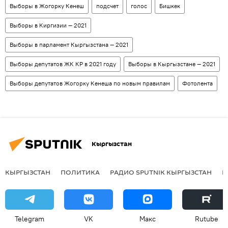
Выборы в Жогорку Кенеш
подсчет
голос
Бишкек
Выборы в Киргизии — 2021
Выборы в парламент Кыргызстана — 2021
Выборы депутатов ЖК КР в 2021 году
Выборы в Кыргызстане — 2021
Выборы депутатов Жогорку Кенеша по новым правилам
Фотолента
Кыргызстан
КЫРГЫЗСТАН
ПОЛИТИКА
РАДИО SPUTNIK КЫРГЫЗСТАН
Р
Telegram
VK
Макс
Rutube