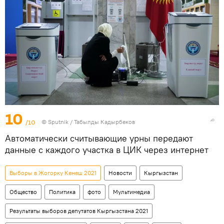
10
/10
©
Sputnik / Табылды Кадырбеков
Автоматически считывающие урны передают
данные с каждого участка в ЦИК через интернет
Выборы в Жогорку Кенеш 2021
Новости
Кыргызстан
Общество
Политика
фото
Мультимедиа
Результаты выборов депутатов Кыргызстана 2021