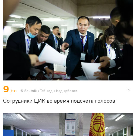
9
/10
©
Sputnik / Табылды Кадырбеков
Сотрудники ЦИК во время подсчета голосов