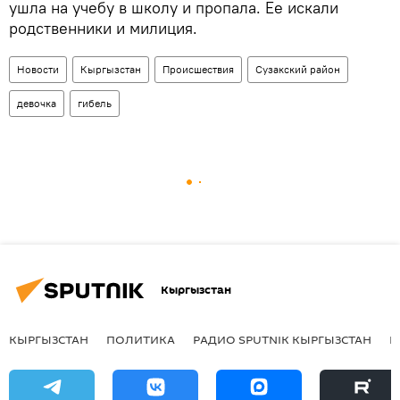
ушла на учебу в школу и пропала. Ее искали
родственники и милиция.
Новости
Кыргызстан
Происшествия
Сузакский район
девочка
гибель
Кыргызстан
КЫРГЫЗСТАН
ПОЛИТИКА
РАДИО SPUTNIK КЫРГЫЗСТАН
Р