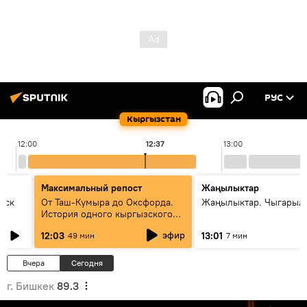
РУС
Кыргызстан
12:00
12:37
13:00
Максимальный репост
Жаңылыктар
уск
От Таш-Кумыра до Оксфорда.
Жаңылыктар. Чыгарыл
История одного кыргызского
динозавра
эфир
12:03
13:01
49 мин
7 мин
Вчера
Сегодня
г. Бишкек
89.3