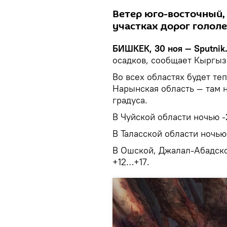
Ветер юго-восточный, 
участках дорог голол
БИШКЕК, 30 ноя — Sputnik
осадков, сообщает Кыргыз
Во всех областях будет те
Нарынская область — там н
градуса.
В Чуйской области ночью -2.
В Таласской области ночью 
В Ошской, Джалал-Абадской
+12…+17.