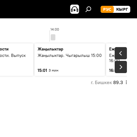
РУС
КЫРГ
14:00
ости
Жаңылыктар
Ежедневные 
ости. Выпуск
Жаңылыктар. Чыгарылыш 15:00
Ежедневные н
16:00
15:01
16:01
3 мин
3 мин
г. Бишкек
89.3