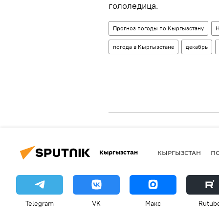
гололедица.
Прогноз погоды по Кыргызстану
Н
погода в Кыргызстане
декабрь
Кыргызстан
КЫРГЫЗСТАН
П
Telegram
VK
Макс
Rutub