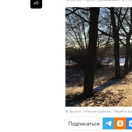
©
Sputnik
/ Максим Блинов
/
Перейти в 
Подписаться