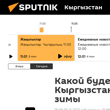
Кыргызстан
11:00
11:25
Жаңылыктар
Ежедневные новос
Выпуск
Жаңылыктар. Чыгарылыш 11:00
Ежедневные новост
12:00
эфир
11:01
12:01
3 мин
4 мин
Вчера
Сегодня
Какой буде
Кыргызстан
зимы
19:08 30.11.2021
(обновлено:
21:39