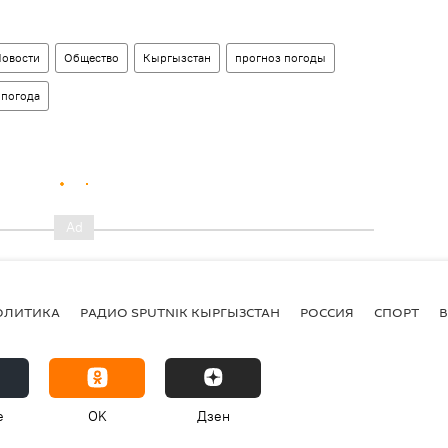
овости
Общество
Кыргызстан
прогноз погоды
погода
ОЛИТИКА
РАДИО SPUTNIK КЫРГЫЗСТАН
РОССИЯ
СПОРТ
e
OK
Дзен