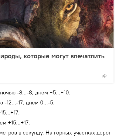
рироды, которые могут впечатлить
очью -3...-8, днем +5...+10.
-12…-17, днем 0...-5.
+15…+17.
ем +15...+17.
метров в секунду. На горных участках дорог