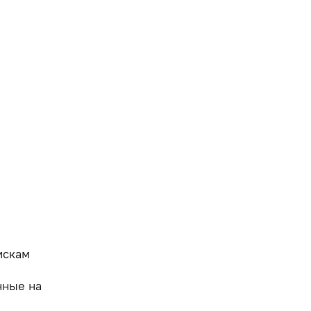
искам
нные на