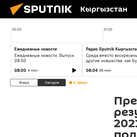
Кыргызстан
00:00
01:00
Ежедневные новости
Радио Sputnik Кыргызста
Ежедневные новости. Выпуск
Среда вместо воскресень
08:00
другие новшества: как бу
проходить выборы в КР?
08:00
08:04
4 мин
38 мин
Вчера
Сегодня
К эфиру
Пре
рез
202
под