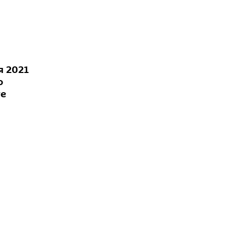
я 2021
о
те