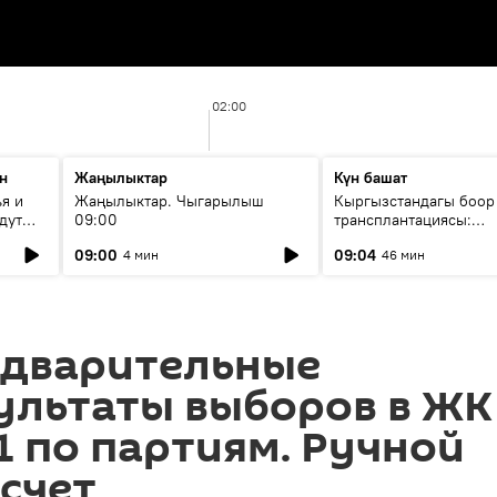
02:00
н
Жаңылыктар
Күн башат
я и
Жаңылыктар. Чыгарылыш
Кыргызстандагы боор
дут
09:00
трансплантациясы:
жетишкендиктер жана
09:00
09:04
4 мин
46 мин
келечеги
дварительные
ультаты выборов в ЖК
1 по партиям. Ручной
счет