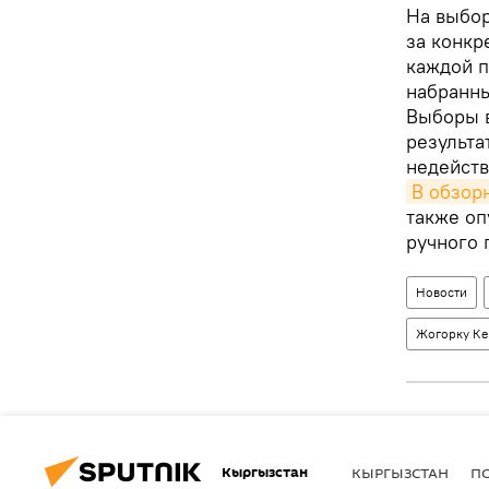
На выбор
за конкр
каждой п
набранны
Выборы в
результа
недейств
В обзор
также оп
ручного 
Новости
Жогорку К
Кыргызстан
КЫРГЫЗСТАН
П