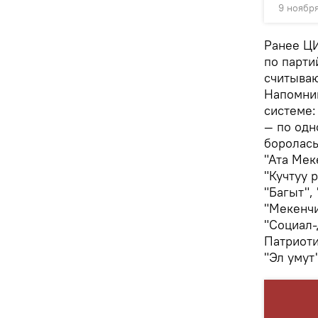
9 ноября
Ранее ЦИ
по парти
считыва
Напомним
системе:
— по одн
боролась
"Ата Мек
"Кучтуу 
"Багыт",
"Мекенчи
"Социал-
Патриоти
"Эл умут