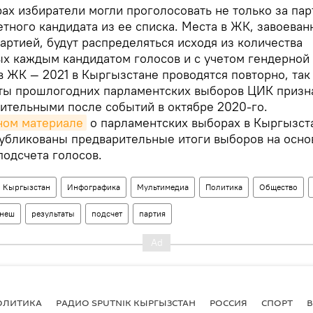
ах избиратели могли проголосовать не только за пар
етного кандидата из ее списка. Места в ЖК, завоева
артией, будут распределяться исходя из количества
х каждым кандидатом голосов и с учетом гендерной 
 ЖК — 2021 в Кыргызстане проводятся повторно, так
ты прошлогодних парламентских выборов ЦИК призн
ительными после событий в октябре 2020-го.
ном материале
о парламентских выборах в Кыргызст
убликованы предварительные итоги выборов на осно
подсчета голосов.
Кыргызстан
Инфографика
Мультимедиа
Политика
Общество
енеш
результаты
подсчет
партия
ОЛИТИКА
РАДИО SPUTNIK КЫРГЫЗСТАН
РОССИЯ
СПОРТ