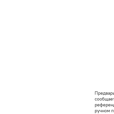
Предвари
сообщает
референд
ручном п