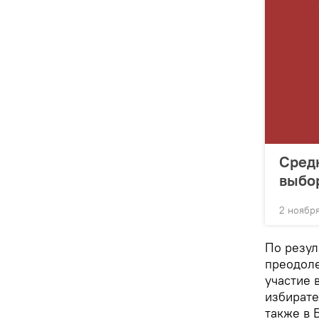
Средн
выбо
2 ноября
По резул
преодоле
участие 
избирате
также в 