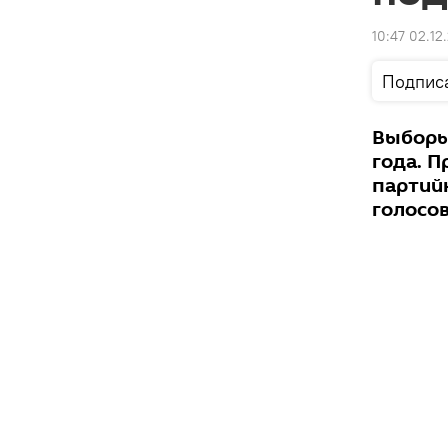
10:47 02.12
Подпис
Выборы
года. 
партий
голосов