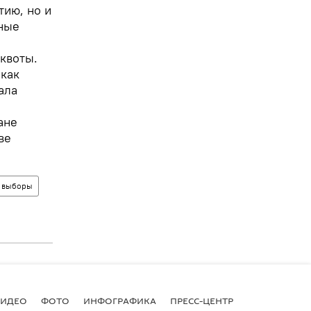
тию, но и
нные
квоты.
 как
ала
ане
ве
выборы
ВИДЕО
ФОТО
ИНФОГРАФИКА
ПРЕСС-ЦЕНТР