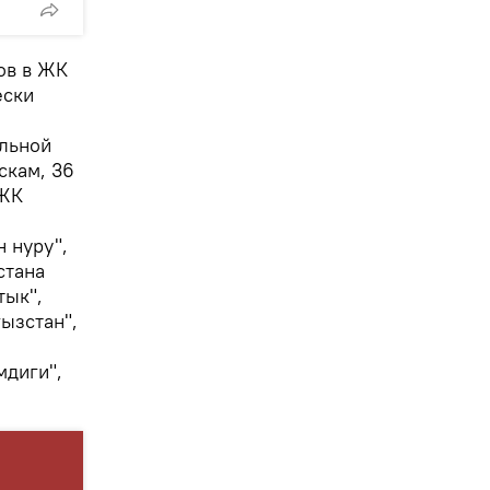
ов в ЖК
ески
ельной
скам, 36
 ЖК
н нуру",
стана
тык",
ызстан",
мдиги",