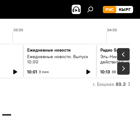
РУС
КЫРГ
03:00
04:00
Ежедневные новости
Радио Sputnik Кыр
Ежедневные новости. Выпуск
Эль-Ниньо, жара и 
10:00
действительно вли
 өнүгүү
погоду в Кыргызст
10:01
10:13
3 мин
38 мин
г. Бишкек
89.3
 —