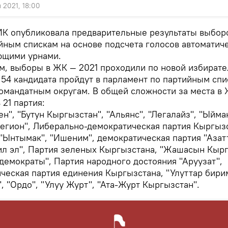
 2021, 18:00
К опубликовала предварительные результаты выбор
йным спискам на основе подсчета голосов автоматич
ющими урнами.
, выборы в ЖК — 2021 проходили по новой избират
 54 кандидата пройдут в парламент по партийным спи
омандатным округам. В общей сложности за места в
 21 партия:
ен", "Бутун Кыргызстан", "Альянс", "Легалайз", "Ыйма
регион", Либерально-демократическая партия Кыргыз
 "Ынтымак", "Ишеним", демократическая партия "Азат
л эл", Партия зеленых Кыргызстана, "Жашасын Кырг
демократы", Партия народного достояния "Аруузат",
ческая партия единения Кыргызстана, "Улуттар бири
", "Ордо", "Улуу Журт", "Ата-Журт Кыргызстан".