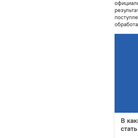
официал
результа
поступле
обработа
В как
стат