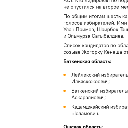
АСУ. Кто лидировал по под
не опустился на второе ме
По общим итогам шесть ка
голосов избирателей. Ими
Улан Примов, Шаирбек Таш
и Эльмурза Сатыбалдиев.
Список кандидатов по обла
созыве Жогорку Кенеша от
Баткенская область:
Лейлекский избирател
Ильяскожоевич;
Баткенский избиратель
Аскаралиевич;
Кадамджайский избира
Ысламович.
Ошская область: