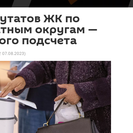
утатов ЖК по
тным округам —
ого подсчета
2 07.08.2023
)