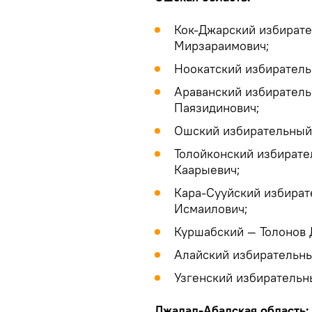
Кок-Джарский избирате
Мирзараимович;
Ноокатский избиратель
Араванский избирател
Паязидинович;
Ошский избирательный
Толойконский избирате
Каарыевич;
Кара-Сууйский избират
Исмаилович;
Куршабский — Толонов 
Алайский избирательны
Узгенский избирательн
Джалал-Абадская область: