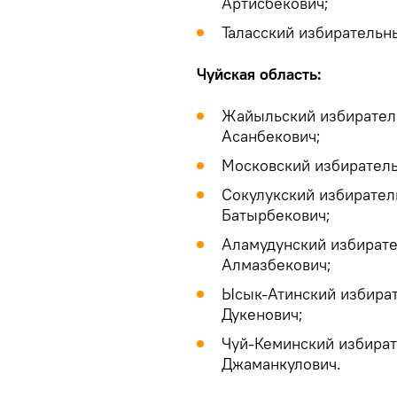
Артисбекович;
Таласский избирательн
Чуйская область:
Жайыльский избирател
Асанбекович;
Московский избиратель
Сокулукский избирател
Батырбекович;
Аламудунский избирате
Алмазбекович;
Ысык-Атинский избират
Дукенович;
Чуй-Кеминский избират
Джаманкулович.