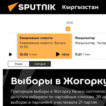
Кыргызстан
00
10:00
Ежедневные новости
Жаңылыктар
лыш
Ежедневные новости. Выпуск
Жаңылыктар. Чыгар
10:00
эфир
10:00
11:01
4 мин
7 мин
Вчера
Сегодня
Выборы в Жогорк
Повторные выборы в Жогорку Кенеш состоялись 
депутата избирали по партийным спискам, 36 д
выборах в парламент участвовала 21 партия.