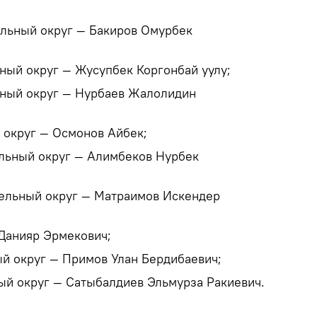
льный округ — Бакиров Омурбек
ный округ — Жусупбек Коргонбай уулу;
ьный округ — Нурбаев Жалолидин
 округ — Осмонов Айбек;
льный округ — Алимбеков Нурбек
ельный округ — Матраимов Искендер
Данияр Эрмекович;
й округ — Примов Улан Бердибаевич;
ый округ — Сатыбалдиев Эльмурза Ракиевич.