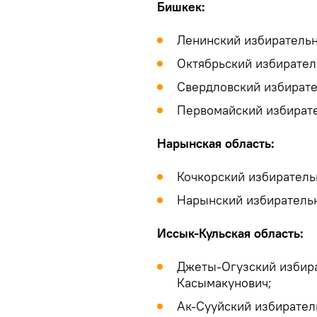
Бишкек:
Ленинский избиратель
Октябрьский избирател
Свердловский избирате
Первомайский избирате
Нарынская область:
Кочкорский избирател
Нарынский избирательн
Иссык-Кульская область:
Джеты-Огузский избир
Касымакунович;
Ак-Сууйский избирател