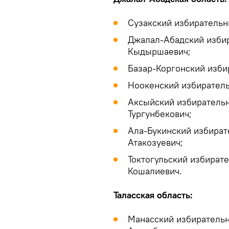
Сузакский избирательн
Джалал-Абадский изби
Кыдыршаевич;
Базар-Коргонский изби
Ноокенский избиратель
Аксыйский избиратель
Тургунбекович;
Ала-Букинский избират
Атакозуевич;
Токтогульский избират
Кошалиевич.
Таласская область:
Манасский избиратель