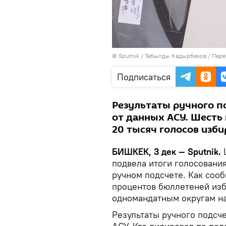
©
Sputnik / Табылды Кадырбеков
/
Пере
Подписаться
Результаты ручного п
от данных АСУ. Шесть
20 тысяч голосов изби
БИШКЕК, 3 дек — Sputnik.
Ц
подвела итоги голосовани
ручном подсчете. Как сооб
процентов бюллетеней изб
одномандатным округам на
Результаты ручного подсче