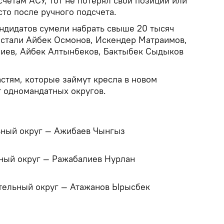
счетам АСУ, тот не потерял свои позиции или
сто после ручного подсчета.
ндидатов сумели набрать свыше 20 тысяч
 стали Айбек Осмонов, Искендер Матраимов,
иев, Айбек Алтынбеков, Бактыбек Сыдыков
стям, которые займут кресла в новом
 одномандатных округов.
ьный округ — Ажибаев Чынгыз
ный округ — Ражабалиев Нурлан
тельный округ — Атажанов Ырысбек