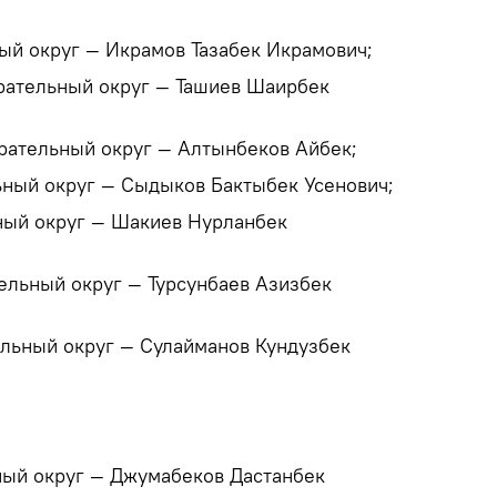
ый округ — Икрамов Тазабек Икрамович;
рательный округ — Ташиев Шаирбек
рательный округ — Алтынбеков Айбек;
ный округ — Сыдыков Бактыбек Усенович;
ный округ — Шакиев Нурланбек
ельный округ — Турсунбаев Азизбек
ельный округ — Сулайманов Кундузбек
ный округ — Джумабеков Дастанбек